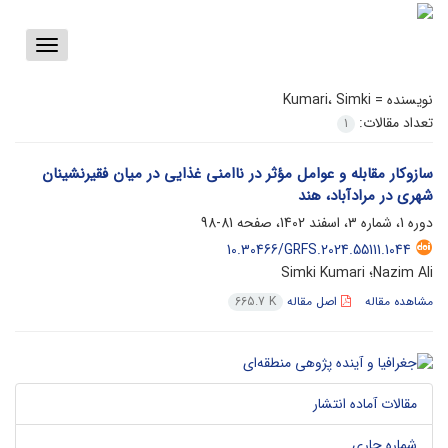
Toggle
vigation
نویسنده =
Kumari، Simki
تعداد مقالات:
1
سازوکار مقابله و عوامل مؤثر در ناامنی غذایی در میان فقیرنشینان
شهری در مرادآباد، هند
دوره 1، شماره 3، اسفند 1402، صفحه
81-98
10.30466/GRFS.2024.55111.1044
Nazim Ali؛ Simki Kumari
مشاهده مقاله
اصل مقاله
665.7 K
مقالات آماده انتشار
شماره جاری