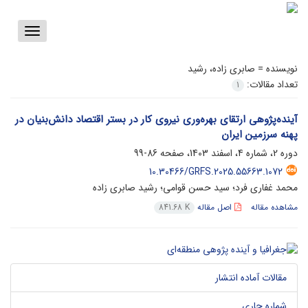
Toggle
vigation
نویسنده =
صابری زاده، رشید
تعداد مقالات:
1
آینده‌پژوهی ارتقای بهره‌وری نیروی کار در بستر اقتصاد دانش‌بنیان در
پهنه سرزمین ایران
دوره 2، شماره 4، اسفند 1403، صفحه
86-99
10.30466/GRFS.2025.55663.1072
محمد غفاری فرد؛ سید حسن قوامی؛ رشید صابری زاده
مشاهده مقاله
اصل مقاله
841.68 K
مقالات آماده انتشار
شماره جاری