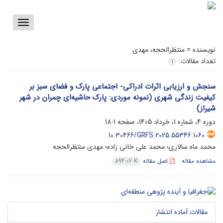
Toggle
vigation
نویسنده =
منتظرالحجه، مهدی
تعداد مقالات:
1
سنجش و ارزیابی اثرات ادراکی- اجتماعی پارک و فضای سبز بر
کیفیت زندگی شهری (نمونه موردی: پارک حاشیه‌ای چمران در شهر
شیراز)
دوره 4، شماره 1، خرداد 1405، صفحه
1-18
10.30466/GRFS.2025.55346.1060
محمد ماه سالاری؛ محمد علی خانی زاده؛ مهدی منتظرالحجه
مشاهده مقاله
اصل مقاله
894.07 K
مقالات آماده انتشار