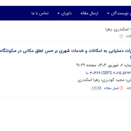
ی نویسندگان
ارسال مقاله
داوران
تماس با ما
=
اسکندری، زهرا
لات:
1
رات دستیابی به امکانات و خدمات شهری بر حس تعلق مکانی در سکونتگاه‌ه
69-91
10.30466/GRFS.2025.56137
نی؛ مجید گودرزی؛ زهرا اسکندری
له
اصل مقاله
1.91 M