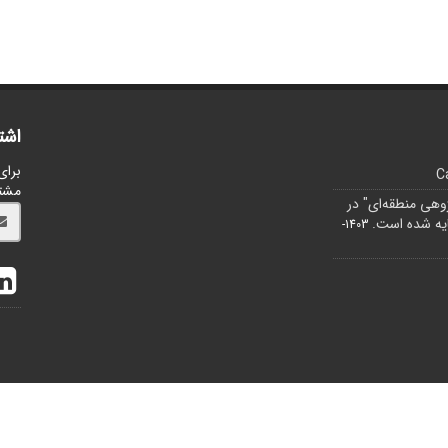
اشت
برای
C
مشت
ژوهی منطقه‌ای" در
1403-