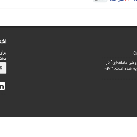
اشت
برای
C
مشت
ژوهی منطقه‌ای" در
1403-