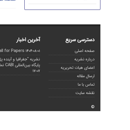
دسترسی سریع
آخرین اخبار
صفحه اصلی
all for Papers
1404-08-01
درباره نشریه
نشریه "جغرافیا و آینده پ
پایگاه بین‌المللی CABI نمایه شده است.
اعضای هیات تحریریه
07-17
ارسال مقاله
تماس با ما
نقشه سایت
©