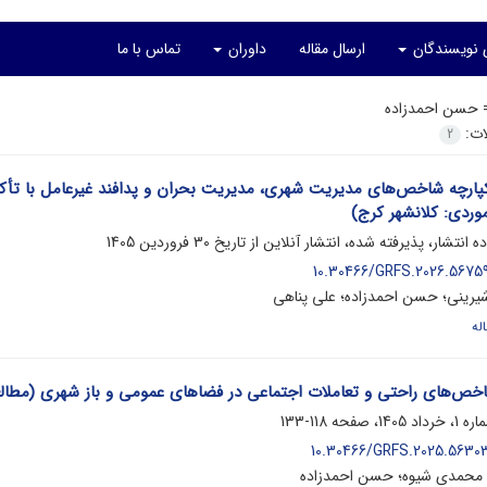
ی نویسندگان
ارسال مقاله
داوران
تماس با ما
=
حسن احمدزاده
لات:
2
پارچه شاخص‌های مدیریت شهری، مدیریت بحران و پدافند غیرعامل با تأک
وردی: کلانشهر کرج)
ده انتشار، پذیرفته شده، انتشار آنلاین از تاریخ
30 فروردین 1405
10.30466/GRFS.2026.56759
رینی؛ حسن احمدزاده؛ علی پناهی
له
خص‌های راحتی و تعاملات اجتماعی در فضاهای عمومی و باز شهری (مطال
118-133
10.30466/GRFS.2025.56303
محمدی شیوه؛ حسن احمدزاده