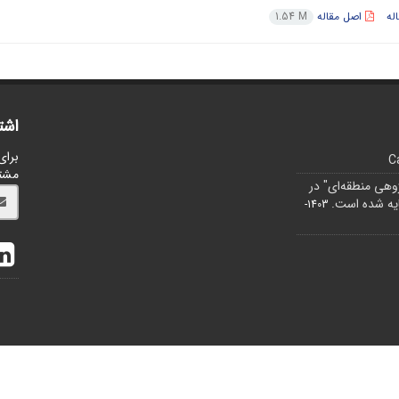
له
اصل مقاله
1.54 M
اشت
برای
C
مشت
ژوهی منطقه‌ای" در
1403-