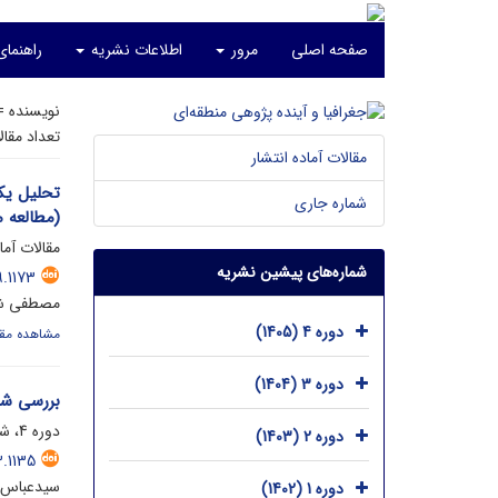
صفحه اصلی
مرور
اطلاعات نشریه
راهنما
نویسنده 
تعداد مقا
مقالات آماده انتشار
تحلیل یک
شماره جاری
(مطالعه م
مقالات آما
شماره‌های پیشین نشریه
.1173
مصطفی شی
دوره 4 (1405)
مشاهده مقا
دوره 3 (1404)
بررسی شا
دوره 4، شماره 1، خرداد 1405، صفحه
دوره 2 (1403)
.1135
سیدعباس 
دوره 1 (1402)