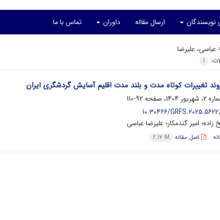
ی نویسندگان
ارسال مقاله
داوران
تماس با ما
=
عباسی، علیرضا
لات:
1
ند تغییرات کوتاه مدت و بلند مدت اقلیم آسایش گردشگری ایران
92-110
10.30466/GRFS.2025.56228
 زاده؛ امیر گندمکار؛ علیرضا عباسی
له
اصل مقاله
2.17 M