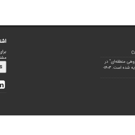
اشت
برای
C
مشت
ژوهی منطقه‌ای" در
1403-