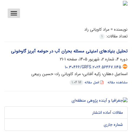
Toggle
vigation
نویسنده =
مراد کاویانی راد
تعداد مقالات:
1
تحلیل بنیادهای امنیتی مسئله بحران آب در حوضه آبریز گاوخونی
دوره 4، شماره 2، شهریور 1405، صفحه
1-21
10.30466/GRFS.2026.56467.1145
اسماعیل دهقان؛ زکیه آفتابی؛ مراد کاویانی راد؛ حسین ربیعی
مشاهده مقاله
اصل مقاله
1.04 M
مقالات آماده انتشار
شماره جاری