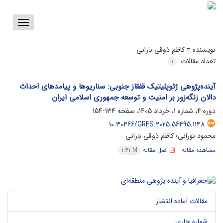
Toggle
vigation
نویسنده =
کاظم ذوقی بارانی
تعداد مقالات:
1
آینده‌پژوهی ژئوپلیتیک قفقاز جنوبی: سناریوها و پیامدهای احداث
دالان زنگه‌زور بر امنیت و توسعه جمهوری اسلامی ایران
دوره 4، شماره 1، خرداد 1405، صفحه
134-154
10.30466/GRFS.2025.56495.1148
محمود نورانی؛ کاظم ذوقی بارانی
مشاهده مقاله
اصل مقاله
1.41 M
مقالات آماده انتشار
شماره جاری