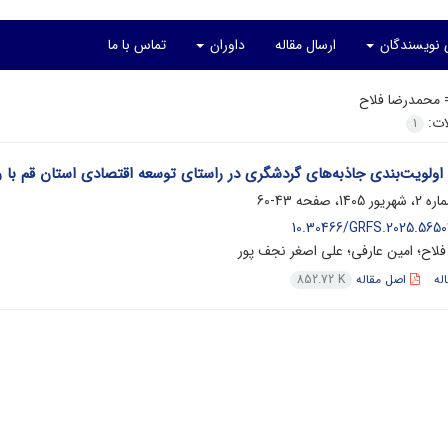
ی نویسندگان
ارسال مقاله
داوران
تماس با ما
=
محمدرضا فلاح
لات:
1
 اولویت‌بندی جاذبه‌های گردشگری در راستای توسعه اقتصادی استان قم با ر
43-60
10.30466/GRFS.2025.56502
لاح؛ امین عارفی؛ علی اصغر نجف پور
له
اصل مقاله
852.72 K