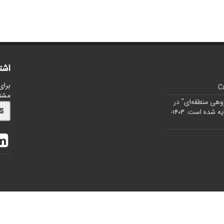
اشت
برای
C
مشت
ژوهی منطقه‌ای" در
1403-