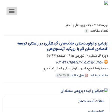
Toggle
vigation
نویسنده =
نجف پور، علی اصغر
تعداد مقالات:
1
ارزیابی و اولویت‌بندی جاذبه‌های گردشگری در راستای توسعه
اقتصادی استان قم با رویکرد آینده‌پژوهی
دوره 4، شماره 2، شهریور 1405، صفحه
43-60
10.30466/GRFS.2025.56502.1150
محمدرضا فلاح؛ امین عارفی؛ علی اصغر نجف پور
مشاهده مقاله
اصل مقاله
852.72 K
مقالات آماده انتشار
شماره جاری