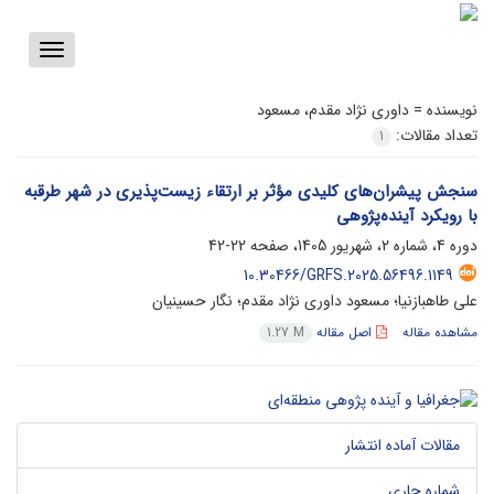
Toggle
vigation
نویسنده =
داوری نژاد مقدم، مسعود
تعداد مقالات:
1
سنجش پیشران‌های کلیدی مؤثر بر ارتقاء زیست‌پذیری در شهر طرقبه
با رویکرد آینده‌پژوهی
دوره 4، شماره 2، شهریور 1405، صفحه
22-42
10.30466/GRFS.2025.56496.1149
علی طاهبازنیا؛ مسعود داوری نژاد مقدم؛ نگار حسینیان
مشاهده مقاله
اصل مقاله
1.27 M
مقالات آماده انتشار
شماره جاری