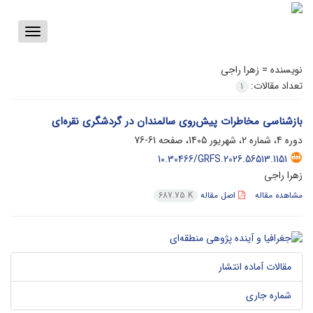
Toggle
vigation
نویسنده =
زهرا راجی
تعداد مقالات:
1
بازشناسی مخاطرات پیش‌روی سالمندان در گردشگری نقره‌ای
دوره 4، شماره 2، شهریور 1405، صفحه
61-76
10.30466/GRFS.2026.56513.1151
زهرا راجی
مشاهده مقاله
اصل مقاله
687.75 K
مقالات آماده انتشار
شماره جاری