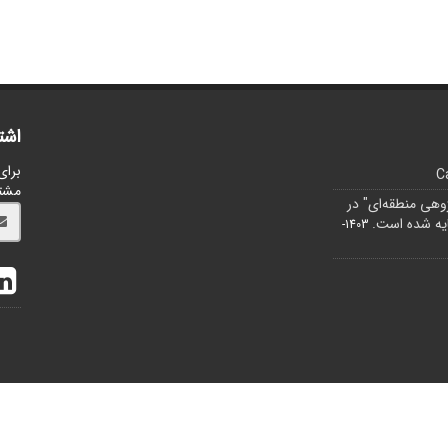
اشت
برای
C
مشت
ژوهی منطقه‌ای" در
1403-