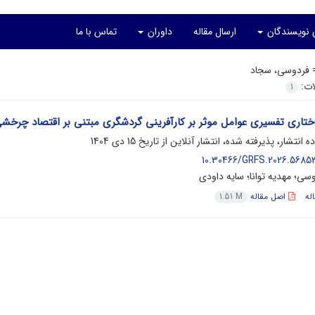
ی نویسندگان
ارسال مقاله
داوران
تماس با ما
=
فردوسی، سجاد
لات:
1
ختاری تفسیری عوامل موثر بر کارآفرینی گردشگری مبتنی بر اقتصاد چرخش
ده انتشار، پذیرفته شده، انتشار آنلاین از تاریخ
15 دی 1404
10.30466/GRFS.2026.56853
سی؛ مهدیه توانا؛ سایه داودی
له
اصل مقاله
1.51 M