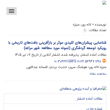
Toggle
vigation
نویسنده =
لاله پور، منیژه
تعداد مقالات:
1
شناسایی پیشران‌های کلیدی موثر بر بازآفرینی بافت‌های تاریخی با
رویکرد توسعه گردشگری (نمونه مورد مطالعه: شهر مراغه)
مقالات آماده انتشار، پذیرفته شده، انتشار آنلاین از تاریخ
07 تیر 1405
10.30466/GRFS.2026.56947.1198
منیژه لاله پور؛ هوشنگ سرور؛ حدیث بردبار؛ افسانه عبداللهی
مشاهده مقاله
مقالات آماده انتشار
شماره جاری