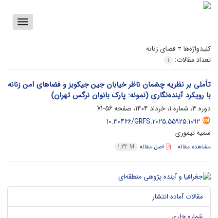
Toggle
vigation
کلیدواژه‌ها =
فضای زنانه
تعداد مقالات:
1
تأملی بر نظریه چشمان ناظر خیابان جین جیکوبز و فضاهای امن زنانه
با رویکرد آینده‌نگاری (نمونه: پارک بانوان نرگس تهران)
دوره 3، شماره 1، خرداد 1404، صفحه
56-71
10.30466/GRFS.2025.55925.1092
سمیه تیموری
مشاهده مقاله
اصل مقاله
1.32 M
مقالات آماده انتشار
شماره جاری