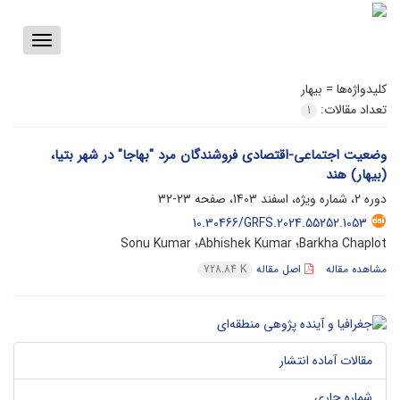
Toggle
vigation
کلیدواژه‌ها =
بیهار
تعداد مقالات:
1
وضعیت اجتماعی-اقتصادی فروشندگان مرد "بهاجا" در شهر بتیا،
(بیهار) هند
دوره 2، شماره ویژه، اسفند 1403، صفحه
23-32
10.30466/GRFS.2024.55252.1053
Barkha Chaplot؛ Abhishek Kumar؛ Sonu Kumar
مشاهده مقاله
اصل مقاله
728.84 K
مقالات آماده انتشار
شماره جاری