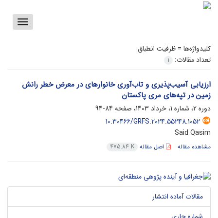
Toggle
vigation
کلیدواژه‌ها =
ظرفیت انطباق
تعداد مقالات:
1
ارزیابی آسیب‌پذیری و تاب‌آوری خانوارهای در معرض خطر رانش
زمین در تپه‌های مری پاکستان
دوره 2، شماره 1، خرداد 1403، صفحه
84-94
10.30466/GRFS.2024.55248.1052
Said Qasim
مشاهده مقاله
اصل مقاله
475.84 K
مقالات آماده انتشار
شماره جاری