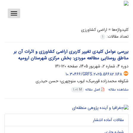
Toggle
vigation
کلیدواژه‌ها =
اراضی کشاورزی
تعداد مقالات:
1
بررسی عوامل کلیدی تغییر کاربری اراضی کشاورزی و اثرات آن بر
مناطق روستایی مطالعه موردی: بخش مرکزی شهرستان ارومیه
دوره 4، شماره 2، شهریور 1405، صفحه
120-141
10.30466/GRFS.2025.56682.1168
شکوفه محمدزاده قورمیک؛ ایوب منوچهری؛ حسن حیدری
مشاهده مقاله
اصل مقاله
1.01 M
مقالات آماده انتشار
شماره جاری