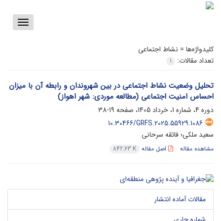
Toggle
vigation
کلیدواژه‌ها =
نشاط اجتماعی
تعداد مقالات:
1
تحلیل وضعیت نشاط اجتماعی در بین شهروندان و رابطه آن با میزان
احساس امنیت اجتماعی (مطالعه موردی: شهر اهواز)
دوره 4، شماره 1، خرداد 1405، صفحه
19-38
10.30466/GRFS.2025.55929.1086
سعید ملکی؛ فائقه سرحانی
مشاهده مقاله
اصل مقاله
842.63 K
مقالات آماده انتشار
شماره جاری