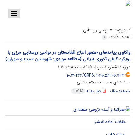
Toggle
vigation
کلیدواژه‌ها =
نواحی روستایی
تعداد مقالات:
1
واکاوی پیامدهای حضور اتباع افغانستان در نواحی روستایی مرزی با
رویکرد کیفی تئوری بنیانی (مطالعه موردی: شهرستان سیب و سوران)
دوره 4، شماره 1، خرداد 1405، صفحه
104-117
10.30466/GRFS.2025.56205.1124
سید هادی طیب نیا؛ میثم دهانی
مشاهده مقاله
اصل مقاله
1.07 M
مقالات آماده انتشار
شماره جاری