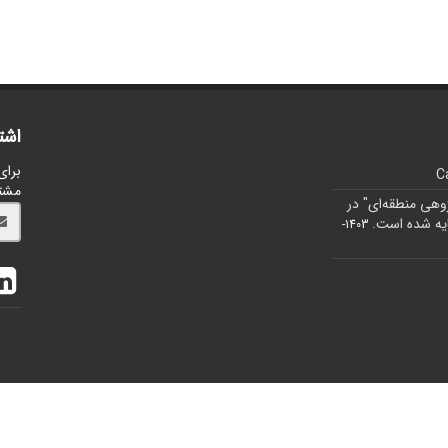
اشت
برای
C
مشت
ژوهی منطقه‌ای" در
1403-