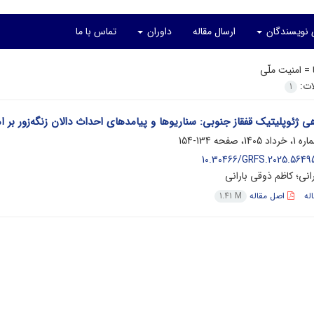
ی نویسندگان
ارسال مقاله
داوران
تماس با ما
ا =
امنیت ملّی
لات:
1
هی ژئوپلیتیک قفقاز جنوبی: سناریوها و پیامدهای احداث دالان زنگه‌زور بر
134-154
10.30466/GRFS.2025.56495
انی؛ کاظم ذوقی بارانی
له
اصل مقاله
1.41 M