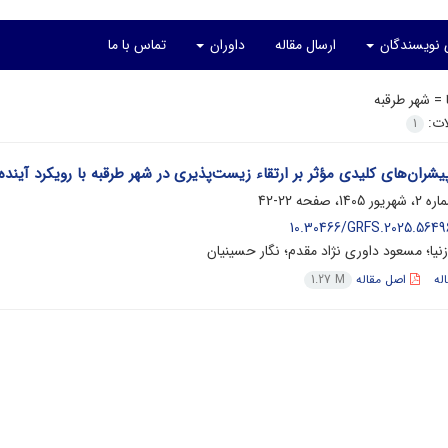
ی نویسندگان
ارسال مقاله
داوران
تماس با ما
ا =
شهر طرقبه
لات:
1
ان‌های کلیدی مؤثر بر ارتقاء زیست‌پذیری در شهر طرقبه با رویکرد آینده
22-42
10.30466/GRFS.2025.56496
نیا؛ مسعود داوری نژاد مقدم؛ نگار حسینیان
له
اصل مقاله
1.27 M