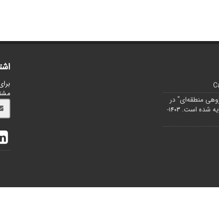
اشت
برای
C
مشت
ژوهی منطقه‌ای" در
1403-