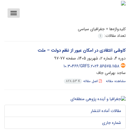
Toggle
vigation
کلیدواژه‌ها =
جغرافیای سیاسی
تعداد مقالات:
1
کاوشی انتقادی در امکان‌ عبور از نظم دولت – ملت
دوره 4، شماره 2، شهریور 1405، صفحه
77-97
10.30466/GRFS.2026.56575.1158
ساجد بهرامی جاف
مشاهده مقاله
اصل مقاله
828.53 K
مقالات آماده انتشار
شماره جاری