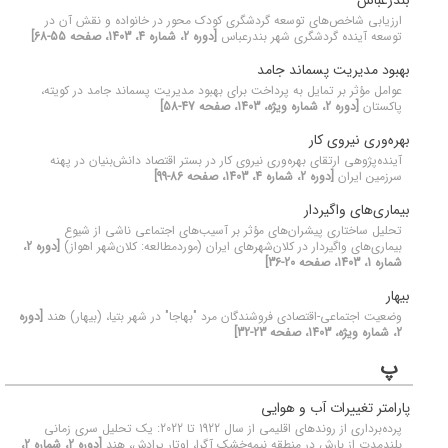
بندرعباس
ارزیابی شاخص‌های توسعه گردشگری کودک محور در خانواده و نقش آن در
توسعه آینده گردشگری شهر بندرعباس
[دوره 2، شماره 4، 1403، صفحه 55-68]
بهبود مدیریت پسماند جامد
عوامل مؤثر بر تمایل به پرداخت برای بهبود مدیریت پسماند جامد در کویته،
پاکستان
[دوره 2، شماره ویژه، 1403، صفحه 47-58]
بهره‌وری نیروی کار
آینده‌پژوهی ارتقای بهره‌وری نیروی کار در بستر اقتصاد دانش‌بنیان در پهنه
سرزمین ایران
[دوره 2، شماره 4، 1403، صفحه 86-99]
بیماری‌های واگیردار
تحلیل ساختاری پیشران‌های مؤثر بر آسیب‌های اجتماعی ناشی از شیوع
بیماری‌های واگیردار در کلان‌شهرهای ایران (موردمطالعه: کلان‌شهر اهواز)
[دوره 2،
شماره 1، 1403، صفحه 20-36]
بیهار
وضعیت اجتماعی-اقتصادی فروشندگان مرد "بهاجا" در شهر بتیا، (بیهار) هند
[دوره
2، شماره ویژه، 1403، صفحه 23-32]
پ
پارامتر تغییرات آب و هوایی
پرده‌برداری از روندهای اقلیمی از سال 1922 تا 2022: یک تحلیل سری زمانی
بلندمدت از بارش در منطقه نیمه‌خشک آگرا، اوتار پرادش، هند
[دوره 2، شماره 2،