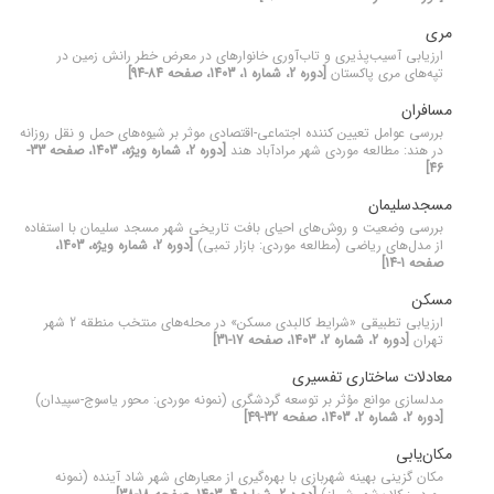
مری
ارزیابی آسیب‌پذیری و تاب‌آوری خانوارهای در معرض خطر رانش زمین در
تپه‌های مری پاکستان
[دوره 2، شماره 1، 1403، صفحه 84-94]
مسافران
بررسی عوامل تعیین کننده اجتماعی-اقتصادی موثر بر شیوه‌های حمل و نقل روزانه
در هند: مطالعه موردی شهر مرادآباد هند
[دوره 2، شماره ویژه، 1403، صفحه 33-
46]
مسجدسلیمان
بررسی وضعیت و روش‌های احیای بافت تاریخی شهر مسجد سلیمان با استفاده
از مدل‌های ریاضی (مطالعه موردی: بازار تمبی)
[دوره 2، شماره ویژه، 1403،
صفحه 1-14]
مسکن
ارزیابی تطبیقی «شرایط کالبدی مسکن» در محله‌های منتخب منطقه 2 شهر
تهران
[دوره 2، شماره 2، 1403، صفحه 17-31]
معادلات ساختاری تفسیری
مدلسازی موانع مؤثر بر توسعه گردشگری (نمونه موردی: محور یاسوج-سپیدان)
[دوره 2، شماره 2، 1403، صفحه 32-49]
مکان‌یابی
مکان گزینی بهینه شهربازی با بهره‌گیری از معیارهای شهر شاد آینده (نمونه