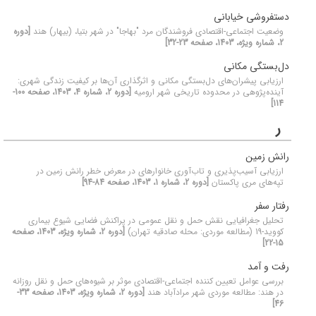
دستفروشی خیابانی
وضعیت اجتماعی-اقتصادی فروشندگان مرد "بهاجا" در شهر بتیا، (بیهار) هند
[دوره
2، شماره ویژه، 1403، صفحه 23-32]
دل‌بستگی مکانی
ارزیابی پیشران‌های دل‌بستگی مکانی و اثرگذاری آن‌ها بر کیفیت زندگی شهری:
آینده‌پژوهی در محدوده تاریخی شهر ارومیه
[دوره 2، شماره 4، 1403، صفحه 100-
114]
ر
رانش زمین
ارزیابی آسیب‌پذیری و تاب‌آوری خانوارهای در معرض خطر رانش زمین در
تپه‌های مری پاکستان
[دوره 2، شماره 1، 1403، صفحه 84-94]
رفتار سفر
تحلیل جغرافیایی نقش حمل و نقل عمومی در پراکنش فضایی شیوع بیماری
کووید-19 (مطالعه موردی: محله صادقیه تهران)
[دوره 2، شماره ویژه، 1403، صفحه
15-22]
رفت و آمد
بررسی عوامل تعیین کننده اجتماعی-اقتصادی موثر بر شیوه‌های حمل و نقل روزانه
در هند: مطالعه موردی شهر مرادآباد هند
[دوره 2، شماره ویژه، 1403، صفحه 33-
46]