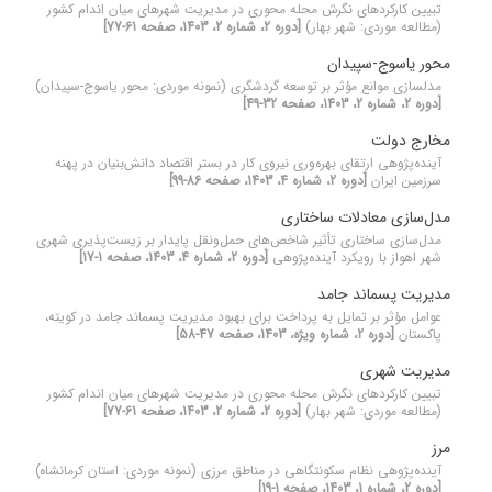
تبیین کارکردهای نگرش محله محوری در مدیریت شهرهای میان اندام کشور
(مطالعه موردی: شهر بهار)
[دوره 2، شماره 2، 1403، صفحه 61-77]
محور یاسوج-سپیدان
مدلسازی موانع مؤثر بر توسعه گردشگری (نمونه موردی: محور یاسوج-سپیدان)
[دوره 2، شماره 2، 1403، صفحه 32-49]
مخارج دولت
آینده‌پژوهی ارتقای بهره‌وری نیروی کار در بستر اقتصاد دانش‌بنیان در پهنه
سرزمین ایران
[دوره 2، شماره 4، 1403، صفحه 86-99]
مدل‌سازی معادلات ساختاری
مدل‌سازی ساختاری تأثیر شاخص‌های حمل‌و‌نقل پایدار بر زیست‌پذیری شهری
شهر اهواز با رویکرد آینده‌پژوهی
[دوره 2، شماره 4، 1403، صفحه 1-17]
مدیریت پسماند جامد
عوامل مؤثر بر تمایل به پرداخت برای بهبود مدیریت پسماند جامد در کویته،
پاکستان
[دوره 2، شماره ویژه، 1403، صفحه 47-58]
مدیریت شهری
تبیین کارکردهای نگرش محله محوری در مدیریت شهرهای میان اندام کشور
(مطالعه موردی: شهر بهار)
[دوره 2، شماره 2، 1403، صفحه 61-77]
مرز
آینده‌پژوهی نظام سکونتگاهی در مناطق مرزی (نمونه موردی: استان کرمانشاه)
[دوره 2، شماره 1، 1403، صفحه 1-19]