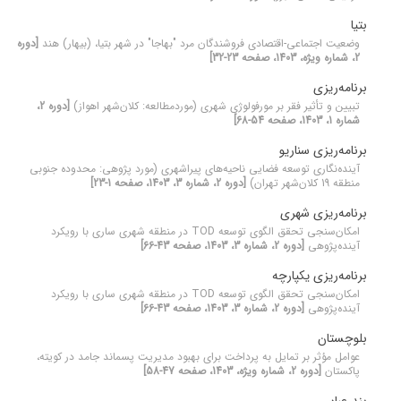
بتیا
وضعیت اجتماعی-اقتصادی فروشندگان مرد "بهاجا" در شهر بتیا، (بیهار) هند
[دوره
2، شماره ویژه، 1403، صفحه 23-32]
برنامه‌ریزی
تبیین و تأثیر فقر بر مورفولوژی شهری (موردمطالعه: کلان‌شهر اهواز)
[دوره 2،
شماره 1، 1403، صفحه 54-68]
برنامه‌ریزی سناریو
آینده‌نگاری توسعه فضایی ناحیه‌های پیراشهری (مورد پژوهی: محدوده جنوبی
منطقه 19 کلان‌شهر تهران)
[دوره 2، شماره 3، 1403، صفحه 1-23]
برنامه‌ریزی شهری
امکان‌سنجی تحقق الگوی توسعه TOD در منطقه شهری ساری با رویکرد
آینده‌پژوهی
[دوره 2، شماره 3، 1403، صفحه 43-66]
برنامه‌ریزی یکپارچه
امکان‌سنجی تحقق الگوی توسعه TOD در منطقه شهری ساری با رویکرد
آینده‌پژوهی
[دوره 2، شماره 3، 1403، صفحه 43-66]
بلوچستان
عوامل مؤثر بر تمایل به پرداخت برای بهبود مدیریت پسماند جامد در کویته،
پاکستان
[دوره 2، شماره ویژه، 1403، صفحه 47-58]