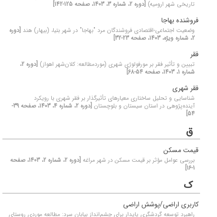
تاریخی شهر ارومیه)
[دوره 2، شماره 3، 1403، صفحه 125-142]
فروشنده بهاجا
وضعیت اجتماعی-اقتصادی فروشندگان مرد "بهاجا" در شهر بتیا، (بیهار) هند
[دوره
2، شماره ویژه، 1403، صفحه 23-32]
فقر
تبیین و تأثیر فقر بر مورفولوژی شهری (موردمطالعه: کلان‌شهر اهواز)
[دوره 2،
شماره 1، 1403، صفحه 54-68]
فقر شهری
شناسایی و تحلیل ساختاری معیارهای تأثیرگذار بر فقر شهری با رویکرد
آینده‌پژوهی در استان سیستان و بلوچستان
[دوره 2، شماره 4، 1403، صفحه 39-
54]
ق
قیمت مسکن
بررسی عوامل مؤثر بر قیمت مسکن در شهر مراغه
[دوره 2، شماره 2، 1403، صفحه
1-16]
ک
کاربری اراضی/پوشش اراضی
راهبرد توسعه گردشگری پایدار برای چشم‌انداز بیابان سرد: مطالعه موردی روستای