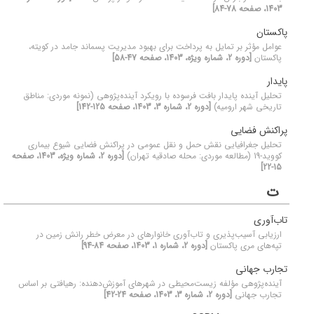
1403، صفحه 78-84]
پاکستان
عوامل مؤثر بر تمایل به پرداخت برای بهبود مدیریت پسماند جامد در کویته،
پاکستان
[دوره 2، شماره ویژه، 1403، صفحه 47-58]
پایدار
تحلیل آینده پایدار بافت فرسوده با رویکرد آینده‌پژوهی (نمونه موردی: مناطق
تاریخی شهر ارومیه)
[دوره 2، شماره 3، 1403، صفحه 125-142]
پراکنش فضایی
تحلیل جغرافیایی نقش حمل و نقل عمومی در پراکنش فضایی شیوع بیماری
کووید-19 (مطالعه موردی: محله صادقیه تهران)
[دوره 2، شماره ویژه، 1403، صفحه
15-22]
ت
تاب‌آوری
ارزیابی آسیب‌پذیری و تاب‌آوری خانوارهای در معرض خطر رانش زمین در
تپه‌های مری پاکستان
[دوره 2، شماره 1، 1403، صفحه 84-94]
تجارب جهانی
آینده‌پژوهی مؤلفه زیست‌محیطی در شهرهای آموزش‌دهنده: رهیافتی بر اساس
تجارب جهانی
[دوره 2، شماره 3، 1403، صفحه 24-42]