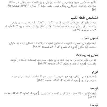
تأثیر همه‌گیری کروناویروس بر درآمد، آموزش و بهداشت: مطالعه‌ای در امتداد
سواحل رودخانه خارخاری، بنگال غربی، هند
[دوره 2، شماره 1، 1403، صفحه 95-
101]
تشخیص نقطه تغییر
پرده‌برداری از روندهای اقلیمی از سال 1922 تا 2022: یک تحلیل سری زمانی
بلندمدت از بارش در منطقه نیمه‌خشک آگرا، اوتار پرادش، هند
[دوره 2، شماره 2،
1403، صفحه 78-84]
تصویر ذهنی
آینده‌پژوهی ضرورت تقویت احساس امنیت در انتخاب استان ایلام به عنوان
مقصد گردشگری
[دوره 2، شماره 3، 1403، صفحه 67-86]
تمایل به پرداخت
عوامل مؤثر بر تمایل به پرداخت برای بهبود مدیریت پسماند جامد در کویته،
پاکستان
[دوره 2، شماره ویژه، 1403، صفحه 47-58]
تورم
آینده‌پژوهی ارتقای بهره‌وری نیروی کار در بستر اقتصاد دانش‌بنیان در پهنه
سرزمین ایران
[دوره 2، شماره 4، 1403، صفحه 86-99]
توسعه
آینده‌نگاری مؤلفه‌های اثرگذار بر توسعه استان یزد
[دوره 2، شماره 3، 1403، صفحه
87-109]
توسعه