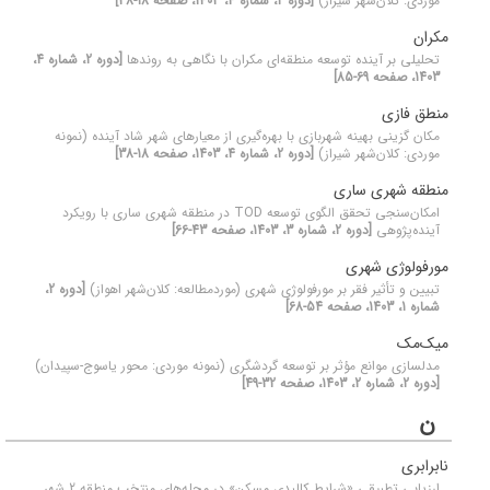
موردی: کلان‌شهر شیراز)
[دوره 2، شماره 4، 1403، صفحه 18-38]
مکران
تحلیلی بر آینده توسعه منطقه‌ای مکران با نگاهی به روندها
[دوره 2، شماره 4،
1403، صفحه 69-85]
منطق فازی
مکان گزینی بهینه شهربازی با بهره‌گیری از معیارهای شهر شاد آینده (نمونه
موردی: کلان‌شهر شیراز)
[دوره 2، شماره 4، 1403، صفحه 18-38]
منطقه شهری ساری
امکان‌سنجی تحقق الگوی توسعه TOD در منطقه شهری ساری با رویکرد
آینده‌پژوهی
[دوره 2، شماره 3، 1403، صفحه 43-66]
مورفولوژی شهری
تبیین و تأثیر فقر بر مورفولوژی شهری (موردمطالعه: کلان‌شهر اهواز)
[دوره 2،
شماره 1، 1403، صفحه 54-68]
میک‌مک
مدلسازی موانع مؤثر بر توسعه گردشگری (نمونه موردی: محور یاسوج-سپیدان)
[دوره 2، شماره 2، 1403، صفحه 32-49]
ن
نابرابری
ارزیابی تطبیقی «شرایط کالبدی مسکن» در محله‌های منتخب منطقه 2 شهر