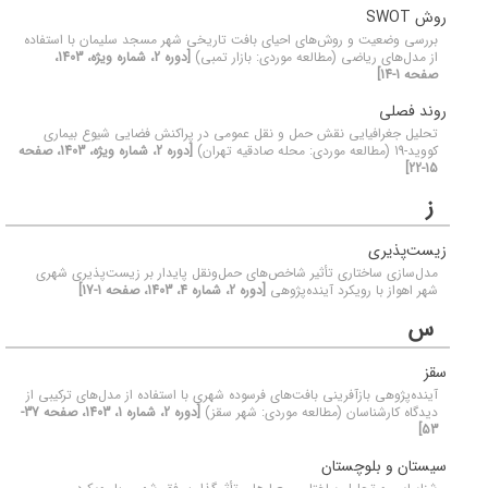
روش SWOT
بررسی وضعیت و روش‌های احیای بافت تاریخی شهر مسجد سلیمان با استفاده
از مدل‌های ریاضی (مطالعه موردی: بازار تمبی)
[دوره 2، شماره ویژه، 1403،
صفحه 1-14]
روند فصلی
تحلیل جغرافیایی نقش حمل و نقل عمومی در پراکنش فضایی شیوع بیماری
کووید-19 (مطالعه موردی: محله صادقیه تهران)
[دوره 2، شماره ویژه، 1403، صفحه
15-22]
ز
زیست‌پذیری
مدل‌سازی ساختاری تأثیر شاخص‌های حمل‌و‌نقل پایدار بر زیست‌پذیری شهری
شهر اهواز با رویکرد آینده‌پژوهی
[دوره 2، شماره 4، 1403، صفحه 1-17]
س
سقز
آینده‌پژوهی بازآفرینی بافت‌های فرسوده شهری با استفاده از مدل‌های ترکیبی از
دیدگاه کارشناسان (مطالعه موردی: شهر سقز)
[دوره 2، شماره 1، 1403، صفحه 37-
53]
سیستان و بلوچستان