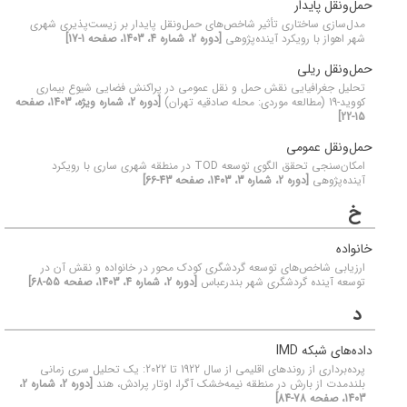
حمل‌ونقل پایدار
مدل‌سازی ساختاری تأثیر شاخص‌های حمل‌و‌نقل پایدار بر زیست‌پذیری شهری
شهر اهواز با رویکرد آینده‌پژوهی
[دوره 2، شماره 4، 1403، صفحه 1-17]
حمل‌و‌نقل ریلی
تحلیل جغرافیایی نقش حمل و نقل عمومی در پراکنش فضایی شیوع بیماری
کووید-19 (مطالعه موردی: محله صادقیه تهران)
[دوره 2، شماره ویژه، 1403، صفحه
15-22]
حمل‌ونقل عمومی
امکان‌سنجی تحقق الگوی توسعه TOD در منطقه شهری ساری با رویکرد
آینده‌پژوهی
[دوره 2، شماره 3، 1403، صفحه 43-66]
خ
خانواده
ارزیابی شاخص‌های توسعه گردشگری کودک محور در خانواده و نقش آن در
توسعه آینده گردشگری شهر بندرعباس
[دوره 2، شماره 4، 1403، صفحه 55-68]
د
داده‌های شبکه IMD
پرده‌برداری از روندهای اقلیمی از سال 1922 تا 2022: یک تحلیل سری زمانی
بلندمدت از بارش در منطقه نیمه‌خشک آگرا، اوتار پرادش، هند
[دوره 2، شماره 2،
1403، صفحه 78-84]