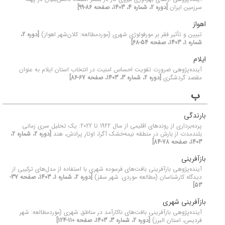
سرزمین ایران
[دوره 2، شماره 4، 1403، صفحه 86-99]
اهواز
تبیین و تأثیر فقر بر مورفولوژی شهری (موردمطالعه: کلان‌شهر اهواز)
[دوره 2،
شماره 1، 1403، صفحه 54-68]
ایلام
آینده‌پژوهی ضرورت تقویت احساس امنیت در انتخاب استان ایلام به عنوان
مقصد گردشگری
[دوره 2، شماره 3، 1403، صفحه 67-86]
ب
بارندگی
پرده‌برداری از روندهای اقلیمی از سال 1922 تا 2022: یک تحلیل سری زمانی
بلندمدت از بارش در منطقه نیمه‌خشک آگرا، اوتار پرادش، هند
[دوره 2، شماره 2،
1403، صفحه 78-84]
بازآفرینی
آینده‌پژوهی بازآفرینی بافت‌های فرسوده شهری با استفاده از مدل‌های ترکیبی از
دیدگاه کارشناسان (مطالعه موردی: شهر سقز)
[دوره 2، شماره 1، 1403، صفحه 37-
53]
بازآفرینی شهری
آینده‌پژوهی بازآفرینی بافت‌های ناکارآمد در مناطق شهری (موردمطالعه: شهر
فردیس، استان البرز)
[دوره 2، شماره 3، 1403، صفحه 110-124]