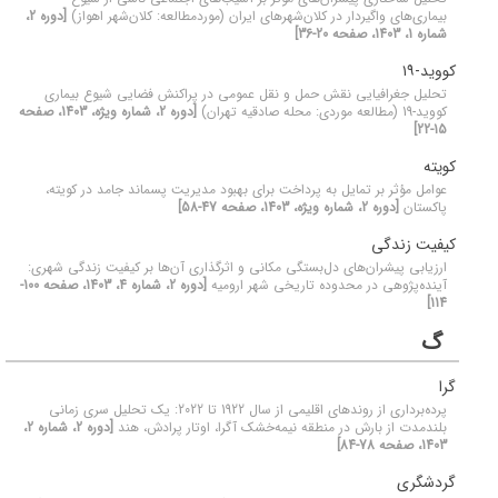
بیماری‌های واگیردار در کلان‌شهرهای ایران (موردمطالعه: کلان‌شهر اهواز)
[دوره 2،
شماره 1، 1403، صفحه 20-36]
کووید-۱۹
تحلیل جغرافیایی نقش حمل و نقل عمومی در پراکنش فضایی شیوع بیماری
کووید-19 (مطالعه موردی: محله صادقیه تهران)
[دوره 2، شماره ویژه، 1403، صفحه
15-22]
کویته
عوامل مؤثر بر تمایل به پرداخت برای بهبود مدیریت پسماند جامد در کویته،
پاکستان
[دوره 2، شماره ویژه، 1403، صفحه 47-58]
کیفیت زندگی
ارزیابی پیشران‌های دل‌بستگی مکانی و اثرگذاری آن‌ها بر کیفیت زندگی شهری:
آینده‌پژوهی در محدوده تاریخی شهر ارومیه
[دوره 2، شماره 4، 1403، صفحه 100-
114]
گ
گرا
پرده‌برداری از روندهای اقلیمی از سال 1922 تا 2022: یک تحلیل سری زمانی
بلندمدت از بارش در منطقه نیمه‌خشک آگرا، اوتار پرادش، هند
[دوره 2، شماره 2،
1403، صفحه 78-84]
گردشگری