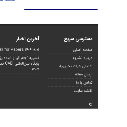
دسترسی سریع
آخرین اخبار
صفحه اصلی
all for Papers
1404-08-01
درباره نشریه
نشریه "جغرافیا و آینده پ
پایگاه بین‌المللی CABI نمایه شده است.
اعضای هیات تحریریه
07-17
ارسال مقاله
تماس با ما
نقشه سایت
©