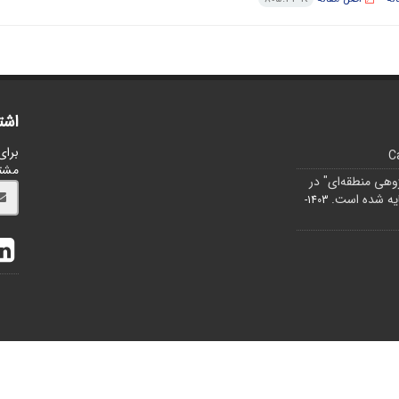
اشت
برای
C
مشت
ژوهی منطقه‌ای" در
1403-