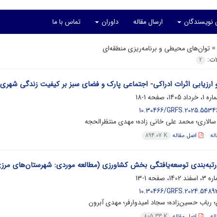
ی نویسندگان
ارسال مقاله
داوران
تماس با ما
 =
توان‌های محیطی و برنامه‌ریزی منطقه‌ای
لات:
2
رزیابی اثرات ادراکی- اجتماعی پارک و فضای سبز بر کیفیت زندگی شهری (
1-18
10.30466/GRFS.2025.55346
سالاری؛ محمد علی خانی زاده؛ مهدی منتظرالحجه
له
اصل مقاله
894.07 K
رتبه‌بندی توسعه‌یافتگی بخش کشاورزی (مطالعه موردی: شهرستان‌های مرزی
1-13
10.30466/GRFS.2024.54893
؛ رباب حسین‌زاده؛ سجاد امیدوارفر؛ مهدی آبرون
له
اصل مقاله
805.33 K