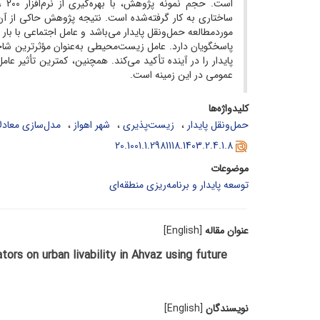
پاسخگویان دارد. عامل زیست‌محیطی به‌عنوان مؤثرترین 
پایدار را در آینده تأکید می‌کند. همچنین، کمترین تأثیر ع
عمومی در این زمینه است.
کلیدواژه‌ها
حمل‌ونقل پایدار
زیست‌پذیری
شهر اهواز
مدل‌سازی معادل
20.1001.1.2981118.1403.2.4.1.8
موضوعات
توسعه پایدار و برنامه‌ریزی منطقه‌ای
عنوان مقاله
[English]
ors on urban livability in Ahvaz using future
نویسندگان
[English]