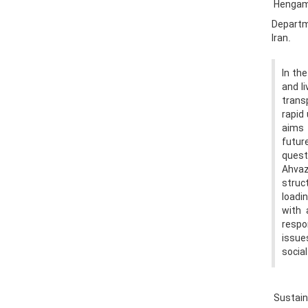
Hengam
Departm
Iran.
In th
and li
trans
rapid
aims 
futur
quest
Ahvaz
struc
loadi
with 
respo
issue
socia
Sustain