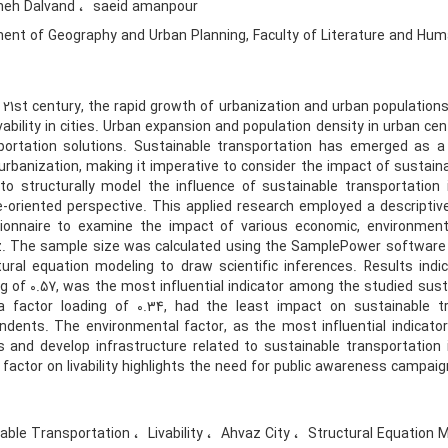
eh Dalvand
saeid amanpour
ent of Geography and Urban Planning, Faculty of Literature and Huma
e 21st century, the rapid growth of urbanization and urban populatio
vability in cities. Urban expansion and population density in urban ce
portation solutions. Sustainable transportation has emerged as a c
 urbanization, making it imperative to consider the impact of sustaina
to structurally model the influence of sustainable transportation in
e-oriented perspective. This applied research employed a descriptive
ionnaire to examine the impact of various economic, environmental,
. The sample size was calculated using the SamplePower software t
tural equation modeling to draw scientific inferences. Results indi
ng of 0.57, was the most influential indicator among the studied susta
a factor loading of 0.34, had the least impact on sustainable tra
ndents. The environmental factor, as the most influential indicat
s and develop infrastructure related to sustainable transportation i
l factor on livability highlights the need for public awareness campai
able Transportation
Livability
Ahvaz City
Structural Equation 