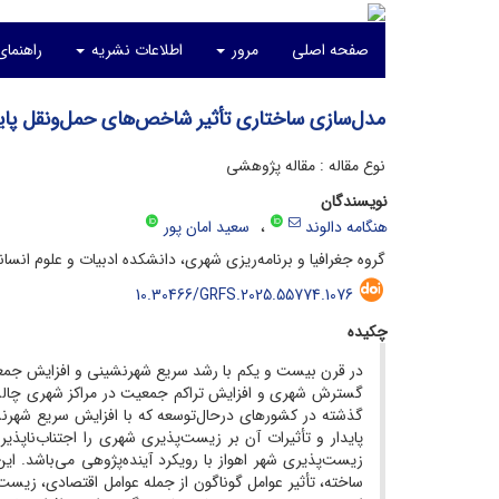
صفحه اصلی
مرور
اطلاعات نشریه
راهنما
مدل‌سازی ساختاری تأثیر شاخص‌های حمل‌و‌نقل پایدا
نوع مقاله : مقاله پژوهشی
نویسندگان
هنگامه دالوند
سعید امان پور
گروه جغرافیا و برنامه‌ریزی شهری، دانشکده ادبیات و علوم انسانی
10.30466/GRFS.2025.55774.1076
چکیده
در قرن بیست و یکم با رشد سریع شهرنشینی و افزایش جمع
گسترش شهری و افزایش تراکم جمعیت در مراکز شهری چالشی را 
گذشته در کشورهای درحال‌توسعه که با افزایش سریع شهر
پایدار و تأثیرات آن بر زیست‌­پذیری شهری را اجتناب‌ناپذ
زیست‌­پذیری شهر اهواز با رویکرد آینده‌پژوهی می­‌باشد. 
ساخته، تأثیر عوامل گوناگون از جمله عوامل اقتصادی، زیست­‌