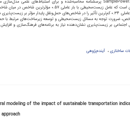
است. حجم نمونه پژوهش، با بهره­‌گیری از نرم‌افزار SamplePower، 200 پرسش­نامه محاسبه‌شده و برای استنباط‌­های علمی مدل­‌
ساختاری به کار گرفته‌­شده است. نتیجه پژوهش حاکی از آن است که عامل زیست‌­محیطی با بار عاملی 0.57 مؤثرترین 
موردمطالعه حمل‌ونقل پایدار می­‌باشد و عامل اجتماعی با بار عاملی 0.34 کم‌­ترین تأثیر را در شاخص‌­های حمل­‌ونقل پایدار مؤثر بر زیست‌­
شاخص، ضرورت توجه به مسائل زیست‌محیطی و توسعه زیرساخت‌های مرتبط با حمل
امل اجتماعی بر زیست‌پذیری نشان‌دهنده نیاز به برنامه‌های فرهنگ‌سازی و افزایش
ات ساختاری
آینده‌پژوهی
ral modeling of the impact of sustainable transportation indicat
 approach