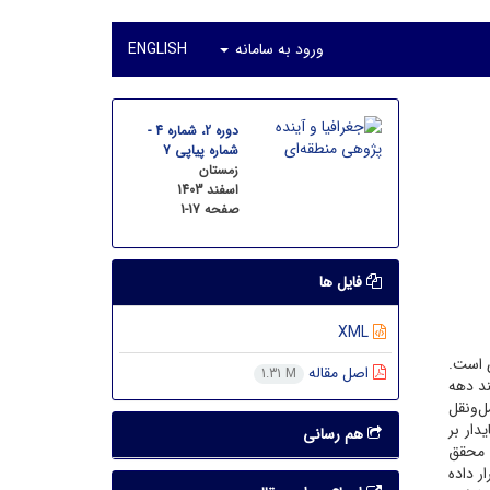
ورود به سامانه
ENGLISH
دوره 2، شماره 4 -
شماره پیاپی 7
زمستان
اسفند 1403
صفحه
1-17
فایل ها
XML
 است.
اصل مقاله
1.31 M
ند دهه
­ونقل
دار بر
هم رسانی
ه محقق
 ­داده