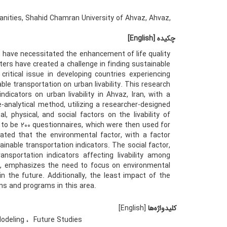
nities, Shahid Chamran University of Ahvaz, Ahvaz,
چکیده
[English]
ns have necessitated the enhancement of life quality
nters have created a challenge in finding sustainable
ritical issue in developing countries experiencing
ble transportation on urban livability. This research
dicators on urban livability in Ahvaz, Iran, with a
-analytical method, utilizing a researcher-designed
 physical, and social factors on the livability of
o be 200 questionnaires, which were then used for
cated that the environmental factor, with a factor
inable transportation indicators. The social factor,
nsportation indicators affecting livability among
or, emphasizes the need to focus on environmental
n the future. Additionally, the least impact of the
gns and programs in this area.
کلیدواژه‌ها
[English]
Modeling
Future Studies