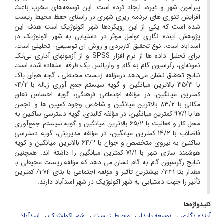
پیرامون شهر و غیره، ایجاد کرده است. این توسعه‌های مخرب باعث
افزایش تئوری های برنامه ریزی شهری در راستای حفظ محیط زیست
شده است که یکی از این رویکردها شهر اکولوژیک است هدف این
پژوهش آینده نگاری عوامل موثر در دستیابی به شهر اکولوژیک در
اسدآباد است. نوع تحقیق کاربردی و روش آن توصیفی- تحلیلی است.
برای تحلیل داده ها از نرم افزار SPSS و از آزمونهای آماری تی‌تک
نمونه‌ای، رگرسیون گام به گام و واریانس یک طرفه استفاده شده است
نتایج تحقیق نشان می‌دهد درمؤلفه زیست محیطی ، گویه هوای پاک
با 35/3 بالاترین میانگین و گویه سیستم جمع آوری زباله با 04/2
کمترین میانگین، در مؤلفه اجتماعی فرهنگی، گویه احساس تعلق
مکانی با 83/2 بالاترین میانگین و شاخص وجود کمپین ها و انجمن
ها با 97/1 کمترین میانگین، در مؤلفه کالبدی، گویه دسترسی ساکنین به
محل کار و فعالیت با 65/2 بالاترین میانگین و گویه سیستم جمع‌آوری
فاضلاب با 14/2 کمترین میانگین، در مؤلفه مدیریتی، گویه دسترسی
ساکنین به نیروی متخصص و جوان با 64/2 بالاترین میانگین و گویه
هوشمند سازی شهر با 71/1 کمترین میانگین را داشته اند. همچنین
نتایج رگرسیون گام به گام نشان می دهد که مؤلفه زیست محیطی با
مقدار بتا 331/ بیشترین تأثیر و مؤلفه اجتماعی با بتای 274/ کمترین
تأثیر را جهت دستیابی به شهر اکولوژیک در شهر اسدآباد دارند.
کلیدواژه‌ها
آینده نگاری
توسعه پایدار
محیط زیست
شهر اکولوژیک
اسدآباد