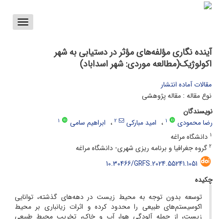
Toggle
vigation
آینده نگاری مؤلفه‌های مؤثر در دستیابی به شهر
اکولوژیک(مطالعه موردی: شهر اسداباد)
مقالات آماده انتشار
نوع مقاله : مقاله پژوهشی
نویسندگان
1
2
1
رضا محمودی
امید مبارکی
ابراهیم سامی
1
دانشگاه مراغه
2
گروه جغرافیا و برنامه ریزی شهری- دانشگاه مراغه
10.30466/GRFS.2024.55241.1051
چکیده
توسعه بدون توجه به محیط زیست در دهه‌های گذشته، توانایی
اکوسیستم‌های طبیعی را محدود کرده و اثرات زیانباری بر محیط
زیست، از جمله آلودگی هوا، آب و خاک، تخریب محیط طبیعی