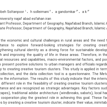
1
2
3
3
beh Soltanpoor
h solleimani
a gandomkar
a k
iversity najaf abad esfahan iran
nt Professor, Department of Geography, Najafabad Branch, Islamic Az
te Professor, Department of Geography, Najafabad Branch, Islamic A
 the economic and cultural challenges in rural areas and the need t
tance to explore forward-looking strategies for creating creat
gthening cultural identity as a driving force for sustainable dev
h and improving the quality of life in these areas. Therefore, in 
nal resources and capabilities, macro-environmental factors, and posi
o present positive solutions to urban managers and officials regard
ity to creating creative tourism clusters. This study is applied in te
collection, and the data collection tool is a questionnaire. The
ze the information. The results of this study indicate that the intern
a different role in the feasibility of creating creative tourism clus
tance and are recognized as strategic advantages. Key factors such 
capes), traditional adobe architecture (windbreaks, sabats), local 
l cooperation play the greatest role in achieving this goal. These fac
es by creating a creative tourism cluster, indicate their value, inimita