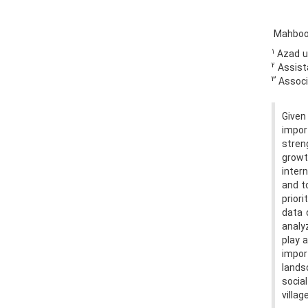
Mahboo
1
Azad un
2
Assista
3
Associa
Given
impor
stren
growt
inter
and t
prior
data 
analy
play 
impor
lands
socia
villag