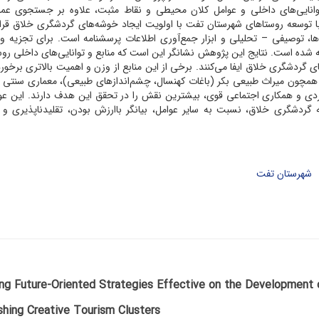
وانایی‌‌های داخلی و عوامل کلان محیطی و نقاط مثبت، علاوه بر جستجوی عملک
با توسعه روستاهای شهرستان تفت با اولویت ایجاد خوشه‌های گردشگری خلاق قرا
ا، توصیفی – تحلیلی و ابزار جمع‌‌آوری اطلاعات پرسشنامه است. برای تجزیه و
 Meta-SWOT و تحلیل PESTEL بهره گرفته شده است. نتایج‌‌ این پژوهش نشانگر این است که منابع و توانایی‌های داخلی
ردشگری خلاق ایفا می‌کنند. برخی از این منابع از وزن و اهمیت بالاتری برخورد
ی همچون میراث طبیعی بکر (باغات کهنسال، چشم‌اندازهای طبیعی)، معماری سنت
ومگردی و همکاری اجتماعی قوی، بیشترین نقش را در تحقق این هدف دارند. این عو
 گردشگری خلاق، نسبت به سایر عوامل، بیانگر باارزش بودن، تقلیدناپذیری و 
شهرستان تفت
ng Future-Oriented Strategies Effective on the Development of
shing Creative Tourism Clusters