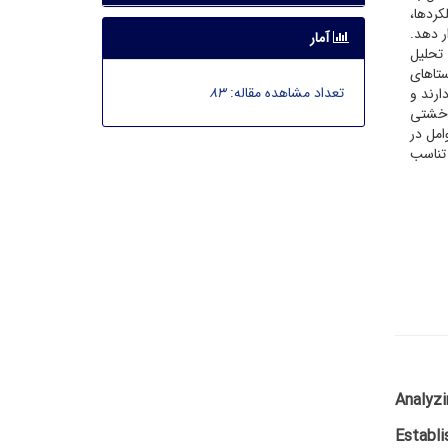
ردها،
ر دهد.
آمار
 تحلیل
 روستاهای
تعداد مشاهده مقاله:
83
ارند و
ی خشتی
امل در
تناسب
Analyzi
Establi