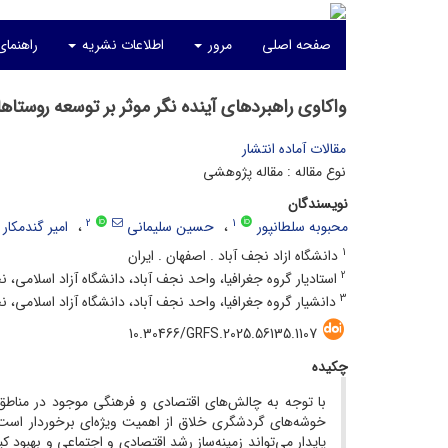
صفحه اصلی
مرور
اطلاعات نشریه
راهنما
واکاوی راهبردهای آینده نگر موثر بر توسعه روست
مقالات آماده انتشار
نوع مقاله : مقاله پژوهشی
نویسندگان
2
1
محبوبه سلطانپور
حسین سلیمانی
امیر گندمکار
1
دانشگاه ازاد نجف آباد . اصفهان . ایران
2
استادیار گروه جغرافیا، واحد نجف آباد، دانشگاه آزاد اسلامی، نج
3
دانشیار گروه جغرافیا، واحد نجف آباد، دانشگاه آزاد اسلامی، نج
10.30466/GRFS.2025.56135.1107
چکیده
با توجه به چالش‌های اقتصادی و فرهنگی موجود در مناطق 
خوشه‌های گردشگری خلاق از اهمیت ویژه‌ای برخوردار است.
پایدار می‌تواند زمینه‌ساز رشد اقتصادی و اجتماعی و بهبود