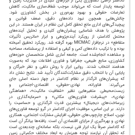
کاداستر اراضی کشاورزی یکی از ابزارهای کلیدی در مدیریت زمین و
توسعه پایدار است که می‌تواند موجب شفاف‌سازی مالکیت، کاهش
تعارضات حقوقی و بهبود بهره‌وری در بخش کشاورزی شود.
چالش‌هایی همچون نبود داده‌های دقیق، ضعف قوانین و
پیچیدگی‌های اداری مانع تحقق کامل این نظام در ایران هستند. در این
پژوهش با هدف شناسایی پیشران‌های کلیدی و تحلیل آینده‌های
محتمل کاداستر، از رویکرد آینده‌پژوهی و ابزار «ماتریس تأثیرات
متقاطع» در نرم‌افزار MICMAC بهره گرفته شد. رویکرد تحقیق آمیخته
بوده و با ترکیب داده‌های کمی و کیفی و استفاده از پرسشنامه، مصاحبه
و مشاهده انجام‌شده است. جامعه آماری شامل متخصصان حوزه‌های
کشاورزی، منابع طبیعی، جغرافیا و فناوری اطلاعات بود که به‌صورت
هدفمند انتخاب شدند. روایی ابزار با روش دلفی و نظر خبرگان و
پایایی آن با انتخاب دقیق مشارکت‌کنندگان تأیید شد. نتایج نشان داد
که پیشران‌های اثرگذار بر نظام کاداستر در چهار دسته اصلی جای
می‌گیرند: فناورانه، نهادی-حقوقی، اقتصادی-اجتماعی و
زیست‌محیطی. متغیرهایی نظیر «شفافیت مالکیت»، «هماهنگی
نهادی»، «پیشرفت فناوری‌های مکانی» و «سرمایه‌گذاری در
زیرساخت‌های دیجیتال» بیشترین قدرت اثرگذاری و حساسیت را
دارند. بر این اساس، موفقیت اجرای کاداستر در گرو توسعه فناوری‌های
نوین، اصلاح چارچوب‌های حقوقی، افزایش مشارکت اجتماعی، همکاری
نهادی و بهره‌گیری از مزایای اقتصادی آن است. یافته‌ها بیانگر آن است
که کاداستر صرفاً یک ابزار فنی نیست، بلکه سامانه‌ای چندبعدی است
که تحقق آن نیازمند توجه هم‌زمان به ابعاد مختلف حکمرانی زمین