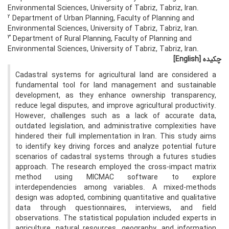
Environmental Sciences, University of Tabriz, Tabriz, Iran.
2
Department of Urban Planning, Faculty of Planning and
Environmental Sciences, University of Tabriz, Tabriz, Iran.
3
Department of Rural Planning, Faculty of Planning and
Environmental Sciences, University of Tabriz, Tabriz, Iran.
چکیده
[English]
Cadastral systems for agricultural land are considered a
fundamental tool for land management and sustainable
development, as they enhance ownership transparency,
reduce legal disputes, and improve agricultural productivity.
However, challenges such as a lack of accurate data,
outdated legislation, and administrative complexities have
hindered their full implementation in Iran. This study aims
to identify key driving forces and analyze potential future
scenarios of cadastral systems through a futures studies
approach. The research employed the cross-impact matrix
method using MICMAC software to explore
interdependencies among variables. A mixed-methods
design was adopted, combining quantitative and qualitative
data through questionnaires, interviews, and field
observations. The statistical population included experts in
agriculture, natural resources, geography, and information