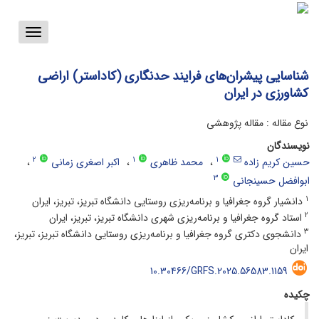
Toggle
vigation
شناسایی پیشران‌های فرایند حدنگاری (کاداستر) اراضی
کشاورزی در ایران
نوع مقاله : مقاله پژوهشی
نویسندگان
2
1
1
حسین کریم زاده
محمد ظاهری
اکبر اصغری زمانی
3
ابوافضل حسینجانی
1
دانشیار گروه جغرافیا و برنامه‌ریزی روستایی دانشگاه تبریز، تبریز، ایران
2
استاد گروه جغرافیا و برنامه‌ریزی شهری دانشگاه تبریز، تبریز، ایران
3
دانشجوی دکتری گروه جغرافیا و برنامه‌ریزی روستایی دانشگاه تبریز، تبریز،
ایران
10.30466/GRFS.2025.56583.1159
چکیده