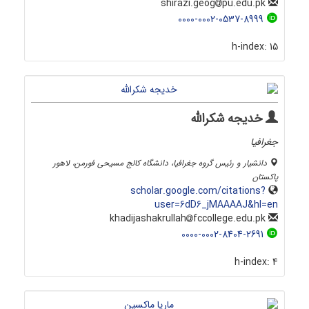
pu.edu.pk
shirazi.geog
0000-0002-0537-8999
h-index:
15
خدیجه شکرالله
جغرافیا
دانشیار و رئیس گروه جغرافیا، دانشگاه کالج مسیحی فورمن، لاهور
پاکستان
scholar.google.com/citations?
user=6dD6_jMAAAAJ&hl=en
fccollege.edu.pk
khadijashakrullah
0000-0002-8404-2691
h-index:
4