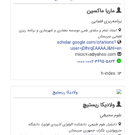
ماریا ماکسین
برنامه‌ریزی فضایی
استاد تمام و مشاور علمی موسسه معماری و شهرسازی و برنامه ریزی
فضایی صربستان
scholar.google.com/citations?
user=jDlhrqEAAAAJ&hl=en
yahoo.com
micic70a
0000-0002-3695-5824
h-index:
13
ولادیکا ریستیچ
علوم محیطی
دانشیار علوم طبیعی، دانشکده اکولوژی کاربردی فوتورا، دانشگاه
متروپولیتن، بلگراد، جمهوری صربستان.