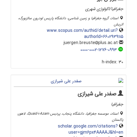
جغرافیا/اکولوژی شهری
استاد، گروه جغرافیا و زمین شناسی، دانشگاه پاریس لودرون سالزبورگ،
اتریش
www.scopus.com/authid/detail.uri?
authorId=6602939115
plus.ac.at
juergen.breuste
0000-0002-1276-0993
h-index:
30
صفدر علی شیرازی
جغرافیا
استاد، موسسه جغرافیا، دانشگاه پنجاب، پردیس Quaid-i-Azam، لاهور،
پاکستان
scholar.google.com/citations?
user=gjm6px4AAAAJ&hl=en