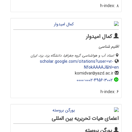
h-index:
8
کمال امیدوار
اقلیم شناسی
استاد آب و هواشناسی، گروه جغرافیا، دانشگاه یزد، یزد، ایران
scholar.google.com/citations?user=vr-
NfokAAAAJ&hl=en
yazd.ac.ir
komidvar
0000-0002-4956-3002
h-index:
6
اعضای هیات تحریریه بین المللی
یورگن بروسته