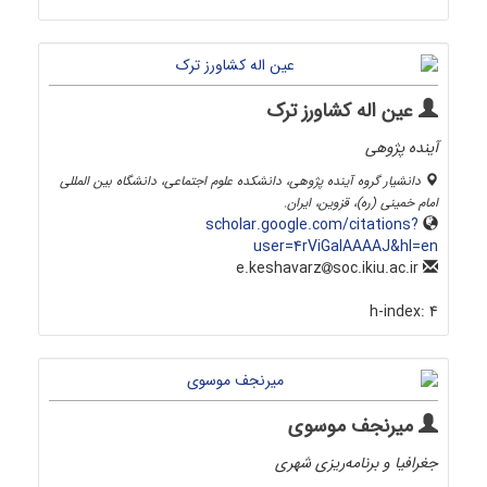
عین اله کشاورز ترک
آینده پژوهی
دانشیار گروه آینده پژوهی، دانشکده علوم اجتماعی، دانشگاه بین المللی
امام خمینی (ره)، قزوین، ایران.
scholar.google.com/citations?
user=4rViGaIAAAAJ&hl=en
soc.ikiu.ac.ir
e.keshavarz
h-index:
4
میرنجف موسوی
جغرافیا و برنامه‌ریزی شهری