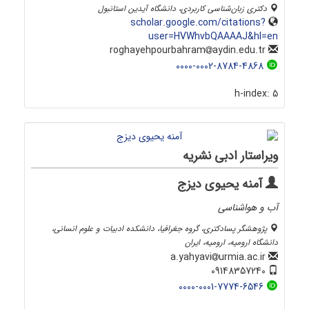
دکتری زبان‌شناسی کاربردی، دانشگاه آیدین استانبول
scholar.google.com/citations?
user=HVWhvbQAAAAJ&hl=en
aydin.edu.tr
roghayehpourbahram
0000-0002-8784-4868
h-index:
5
ویراستار ادبی نشریه
آمنه یحیوی دیزج
آب و هواشناسی
پژوهشگر پسادکتری، گروه جغرافیا، دانشکده ادبیات و علوم انسانی،
دانشگاه ارومیه، ارومیه، ایران
urmia.ac.ir
a.yahyavi
09148357240
0000-0001-7774-6546