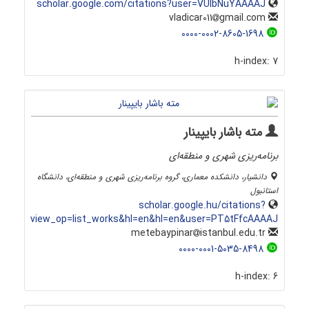
scholar.google.com/citations?user=VUlbNuYAAAAJ
gmail.com
vladicar011
0000-0002-8605-1698
h-index:
7
مته باشار بایپینار
برنامه‌ریزی شهری و منطقه‌ای
دانشیار، دانشکده معماری، گروه برنامه‌ریزی شهری و منطقه‌ای، دانشگاه
استانبول
scholar.google.hu/citations?
view_op=list_works&hl=en&hl=en&user=PT5tFfcAAAAJ
istanbul.edu.tr
metebaypinar
0000-0001-5035-8498
h-index:
6