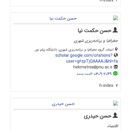
h-index:
6
حسن حکمت نیا
جغرافیا و برنامه‌ریزی شهری
استاد، گروه جغرافیا و برنامه‌ریزی شهری، دانشگاه پیام نور.
scholar.google.com/citations?
user=g6zpTjQAAAAJ&hl=fa
pnu.ac.ir
hekmatnia
0000-0002-0309-2049
h-index:
7
حسن حیدری
اقتصاد