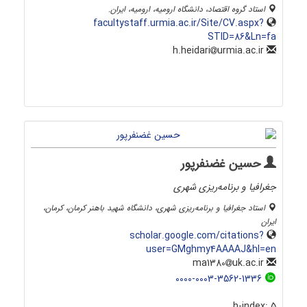
استاد گروه اقتصاد، دانشگاه ارومیه، ارومیه، ایران.
facultystaff.urmia.ac.ir/Site/CV.aspx?
STID=86&Ln=fa
urmia.ac.ir
h.heidari
حسین غضنفرپور
جغرافیا و برنامه‌ریزی شهری
استاد جغرافیا و برنامه‌ریزی شهری، دانشگاه شهید باهنر کرمان، کرمان،
ایران
scholar.google.com/citations?
user=GMghmy4AAAAJ&hl=en
uk.ac.ir
ma1380
0000-0003-3562-1336
h-index:
5