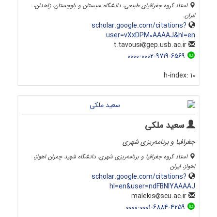
استاد گروه جغرافیای طبیعی، دانشگاه سیستان و بلوچستان، زاهدان،
ایران.
scholar.google.com/citations?
user=vXxDPM0AAAAJ&hl=en
gep.usb.ac.ir
t.tavousi
0000-0002-9719-6569
h-index:
10
سعید ملکی
جغرافیا و برنامه‌ریزی شهری
استاد گروه جغرافیا و برنامه‌ریزی شهری، دانشگاه شهید چمران اهواز،
اهواز، ایران
scholar.google.com/citations?
hl=en&user=ndFBNlYAAAAJ
scu.ac.ir
malekis
0000-0001-6884-4259