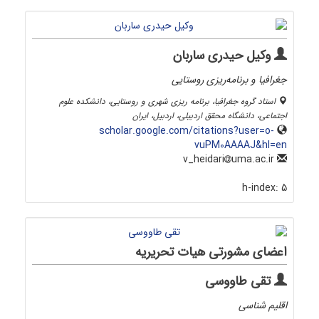
وکیل حیدری ساربان
جغرافیا و برنامه‌ریزی روستایی
استاد گروه جغرافیا، برنامه ریزی شهری و روستایی، دانشکده علوم
اجتماعی، دانشگاه محقق اردبیلی، اردبیل، ایران
scholar.google.com/citations?user=o-
vuPM0AAAAJ&hl=en
uma.ac.ir
v_heidari
h-index:
5
اعضای مشورتی هیات تحریریه
تقی طاووسی
اقلیم شناسی