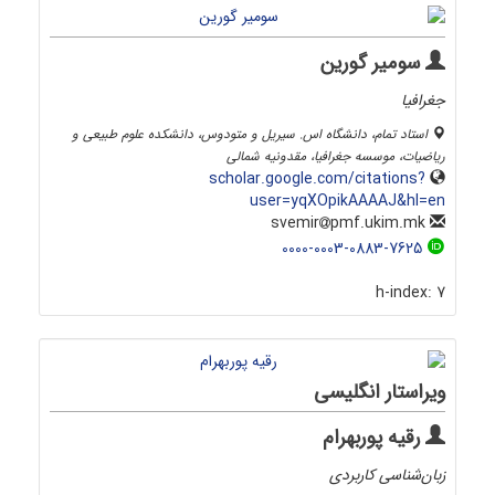
سومیر گورین
جغرافیا
استاد تمام، دانشگاه اس. سیریل و متودوس، دانشکده علوم طبیعی و
ریاضیات، موسسه جغرافیا، مقدونیه شمالی
scholar.google.com/citations?
user=yqXOpikAAAAJ&hl=en
pmf.ukim.mk
svemir
0000-0003-0883-7625
h-index:
7
ویراستار انگلیسی
رقیه پوربهرام
زبان‌شناسی کاربردی