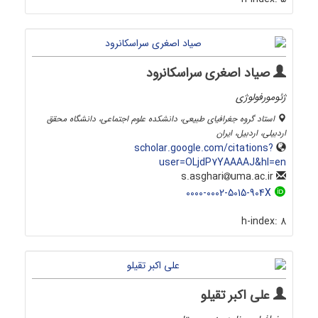
صیاد اصغری سراسکانرود
ژئومورفولوژی
استاد گروه جغرافیای طبیعی، دانشکده علوم اجتماعی، دانشگاه محقق
اردبیلی، اردبیل، ایران
scholar.google.com/citations?
user=OLjdP7YAAAAJ&hl=en
uma.ac.ir
s.asghari
0000-0002-5015-904X
h-index:
8
علی اکبر تقیلو