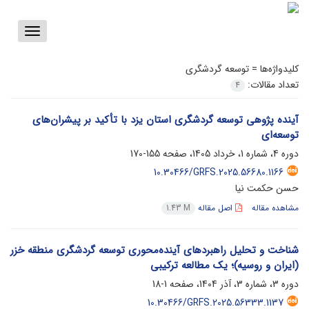
Toggle
vigation
کلیدواژه‌ها =
توسعه گردشگری
تعداد مقالات:
4
آینده‌ پژوهی توسعه گردشگری استان یزد با تأکید بر پیشران‌های
توسعه‌ای
دوره 4، شماره 1، خرداد 1405، صفحه
155-170
10.30466/GRFS.2025.56680.1166
حسن حکمت نیا
مشاهده مقاله
اصل مقاله
1.43 M
شناخت و تحلیل راهبردهای آینده‌محوری توسعه گردشگری منطقه خزر
(ایران و روسیه)؛ یک مطالعه ترکیبی
دوره 3، شماره 3، آذر 1404، صفحه
1-18
10.30466/GRFS.2025.56333.1137