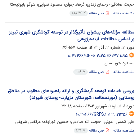
حجت صادقی؛ رحمان زندی؛ فرهاد جوان؛ مسعود تقوایی؛ هوگو بایوتیستا
مشاهده مقاله
اصل مقاله
818.24 K
مطالعه مؤلفه‌های پیشران تأثیرگذار در توسعه گردشگری شهری تبریز
بر اساس مطالعات آینده‌پژوهی
دوره 3، شماره 3، آذر 1404، صفحه
157-176
10.30466/GRFS.2025.56037.1095
مسعود حق لسان
مشاهده مقاله
اصل مقاله
2.09 M
بررسی خدمات توسعه گردشگری و ارائه راهبردهای مطلوب در مناطق
روستایی (موردمطالعه: شهرستان دزپارت-روستای شیوند)
دوره 1، شماره 1، شهریور 1402، صفحه
18-32
10.30466/GRFS.2023.121356
علی شمس الدینی؛ حجت الله صادقی؛ حسین کوراوند؛ مرتضی شریفی
مشاهده مقاله
اصل مقاله
1.21 M