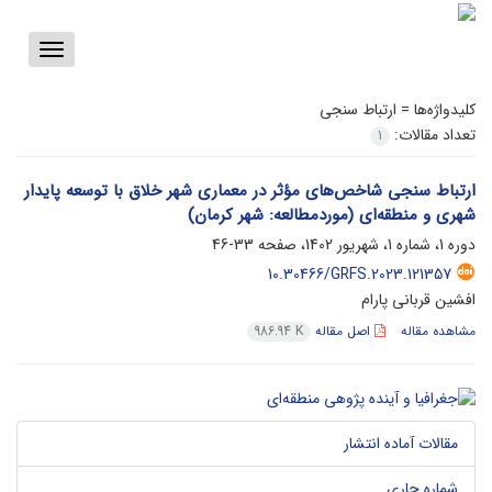
Toggle
vigation
کلیدواژه‌ها =
ارتباط سنجی
تعداد مقالات:
1
ارتباط سنجی شاخص‌های مؤثر در معماری شهر خلاق با توسعه پایدار
شهری و منطقه‌ای (موردمطالعه: شهر کرمان)
دوره 1، شماره 1، شهریور 1402، صفحه
33-46
10.30466/GRFS.2023.121357
افشین قربانی پارام
مشاهده مقاله
اصل مقاله
986.94 K
مقالات آماده انتشار
شماره جاری