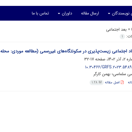
ی نویسندگان
ارسال مقاله
داوران
تماس با ما
ا =
بعد اجتماعی
لات:
1
عاد اجتماعی زیست‌پذیری در سکونتگاه‌های غیررسمی (مطالعه موردی: محله 
17-32
10.30466/GRFS.2023.54897
سی سلماسی؛ بهمن کارگر
له
اصل مقاله
1.28 M