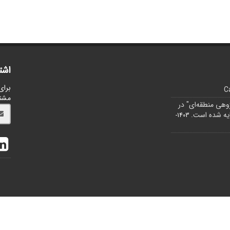
اشت
برای
C
مشت
ژوهی منطقه‌ای" در
1403-