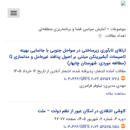
Toggle
vigation
موضوعات =
آمایش سیاسی فضا و برنامه‌ریزی منطقه‌ای
تعداد مقالات:
6
ارتقای تابآوری زیرساختی در سواحل جنوبی با جانمایی بهینه
تاسیسات آبشیرینکن مبتنی بر اصول پدافند غیرعامل و مدلسازی Q
(مطالعه موردی: شهرستان چابهار)
مقالات آماده انتشار، پذیرفته شده، انتشار آنلاین از تاریخ
16 خرداد 1405
10.30466/GRFS.2026.57157.1228
مهدی مدیری؛ نیلوفر فرامرزی
مشاهده مقاله
کاوشی انتقادی در امکان‌ عبور از نظم دولت – ملت
دوره 4، شماره 2، شهریور 1405، صفحه
77-97
10.30466/GRFS.2026.56575.1158