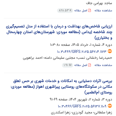
ساجد بهرامی جاف
مشاهده مقاله
اصل مقاله
828.53 K
ارزیابی شاخص‌های بهداشت و درمان با استفاده از مدل تصمیم‌گیری
چند شاخصه اِیداس (مطالعه موردی: شهرستان‌های استان چهارمحال
و بختیاری)
دوره 4، شماره 1، خرداد 1405، صفحه
80-103
10.30466/GRFS.2025.56204.1123
حمیدرضا رخشانی نسب؛ مجتبی سلیمانی دامنه؛ احمد براهویی
مشاهده مقاله
اصل مقاله
1.91 M
بررسی اثرات دستیابی به امکانات و خدمات شهری بر حس تعلق
مکانی در سکونتگاه‌های روستایی پیراشهری اهواز (مطالعه موردی:
روستای ام‌الطمیر)
دوره 3، شماره 2، شهریور 1404، صفحه
69-91
10.30466/GRFS.2025.56137.1109
زهرا سلطانی؛ مجید گودرزی؛ زهرا اسکندری