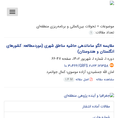
Toggle
vigation
موضوعات =
تحولات بین‌المللی و برنامه‌ریزی منطقه‌ای
تعداد مقالات:
1
مقایسه الگو ساماندهی حاشیه مناطق شهری (موردمطالعه: کشورهای
انگلستان و هندوستان)
دوره 1، شماره 1، شهریور 1402، صفحه
47-66
10.30466/GRFS.2023.121358
امان الله جمشیدی؛ آزاده موسوی؛ کمال جوانمرد
مشاهده مقاله
اصل مقاله
1.4 M
مقالات آماده انتشار
شماره جاری