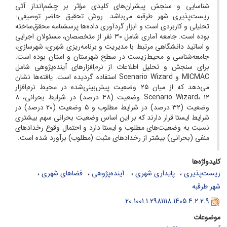
شناسایی و سنجش پیشران‌های کلیدی مؤثر بر چشم‌انداز آتی
زیست‌پذیری شهر طرقبه می‌باشد. روش تحقیق حاضر توصیفی-
تحلیلی و کاربردی است و ابزار گردآوری داده‌ها پرسشنامه محقق‌ساخته
بوده است. جامعه آماری شامل ۳۰ نفر از متخصصان، مسئولان اجرایی
و اساتید دانشگاهی مرتبط با مدیریت و برنامه‌ریزی شهری، شهرسازی،
جامعه‌شناسی و محیط‌زیست در سطح شهرستان و استان بوده است.
برای سنجش و تحلیل اطلاعات از نرم‌افزارهای آینده‌پژوهی شامل
MICMAC و Scenario Wizard استفاده گردیده است. یافته‌ها نشان
می‌دهد که از میان ۲۵ وضعیت پیش‌بینی‌شده در محیط نرم‌افزار
Scenario Wizard، ۱۲ وضعیت (۴۸ درصد) در شرایط بحرانی، ۸
وضعیت (۳۲ درصد) در شرایط مطلوب و ۵ وضعیت (۲۰ درصد) در
شرایط ایستا قرار دارند که بر این اساس وضعیت بحرانی سهم بیشتری
نسبت به وضعیت‌های مطلوب و ایستا دارد و احتمال وقوع رخدادهای
منفی (بحرانی) بیشتر از رخدادهای مثبت (مطلوب) برآورد شده است.
کلیدواژه‌ها
زیست‌پذیری
پایداری شهری
‌ آینده‌پژوهی
فضاهای شهری
شهر طرقبه
20.1001.1.2981118.1405.4.2.2.9
موضوعات