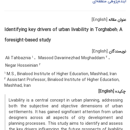
آینده‌پژوهی منطقه‌ای
عنوان مقاله
[English]
Identifying key drivers of urban livability in Torghabeh: A
foresight-based study
نویسندگان
[English]
1
2
Ali Tahbaznia
Masood Davarinezhad Moghaddam
2
Negar Hosseinian
1
M.S., Binalood Institute of Higher Education, Mashhad, Iran
2
Assistant Professor, Binalood Institute of Higher Education,
Mashhad, Iran
چکیده
[English]
Livability is a central concept in urban planning, addressing
both the subjective and objective dimensions of urban
settlements. It has gained significant attention from urban
designers across all aspects of city development and
planning processes. This study aims to identify and assess
the key drivers influencing the future prospects of livability