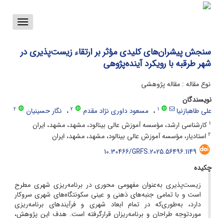
Toggle
vigation
سنجش پیشران‌های کلیدی مؤثر بر ارتقاء زیست‌پذیری در
شهر طرقبه با رویکرد آینده‌پژوهی
نوع مقاله : مقاله پژوهشی
نویسندگان
2
2
1
علی طاهبازنیا
مسعود داوری نژاد مقدم
نگار حسینیان
1
کارشناسی ارشد، مؤسسه آموزش عالی بینالود، مشهد، مشهد، ایران
2
استادیار، مؤسسه آموزش عالی بینالود، مشهد، مشهد، ایران
10.30466/GRFS.2025.56496.1149
چکیده
زیست‌پذیری به‌عنوان مفهومی محوری در برنامه‌ریزی شهری مطرح
است و با تمامی جنبه‌های ذهنی و عینی سکونتگاه‌های شهری سروکار
دارد، به‌طوری‌که در تمام ابعاد شهری و فرآیندهای برنامه‌ریزی
موردتوجه طراحان و برنامه‌ریزان قرارگرفته است. هدف این پژوهش،