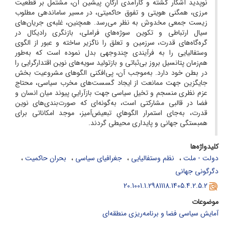
نوپدید آشکار گشته و کارآمدی ارکانِ پیشین آن، مشتمل بر قطعیت
مرزی، همگنی هویتی و تفوق حاکمیتی، در مسیر ساماندهی مطلوب
زیست جمعی مخدوش به نظر می‌رسد. همچنین، غلبه‌ی جریان‌های
سیال ارتباطی و تکوین سوژه‌هایِ فراملی، بازنگری رادیکال در
گره‌گاه‌های قدرت، سرزمین و تعلق را ناگزیر ساخته و عبور از الگوی
وستفالیایی را به فرآیندی چندوجهی بدل نموده است که به‌طور
هم‌زمان پتانسیل بروز بی‌ثباتی و بازتولید سویه‌های نوین اقتدارگرایی را
در بطن خود دارد. به‌موجب آن، پی‌افکنی الگوهای مشروعیت بخش
جایگزین جهت ممانعت از ایجاد گسست‌های مخرب سیاسی، محتاج
عزم نظری منسجم و تخیل سیاسی جهت بازآراییِ پیوند میان انسان و
فضا در قالبی مشارکتی است، به‌گونه‌ای که صورت‌بندی‌های نوین
قدرت، به‌جای استمرار الگوهایِ تبعیض‌آمیز، موجد امکاناتی برای
همبستگی جهانی و پایداری محیطی گردند.
کلیدواژه‌ها
دولت - ملت
نظم وستفالیایی
جغرافیای سیاسی
بحران حاکمیت
دگرگونی جهانی
20.1001.1.2981118.1405.4.2.5.2
موضوعات
آمایش سیاسی فضا و برنامه‌ریزی منطقه‌ای