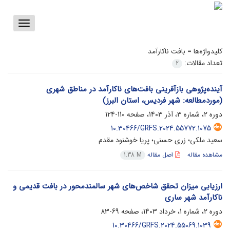
Toggle
vigation
کلیدواژه‌ها =
بافت ناکارآمد
تعداد مقالات:
2
آینده‌پژوهی بازآفرینی بافت‌های ناکارآمد در مناطق شهری
(موردمطالعه: شهر فردیس، استان البرز)
دوره 2، شماره 3، آذر 1403، صفحه
110-124
10.30466/GRFS.2024.55772.1075
سعید ملکی؛ زری حسنی؛ پریا خوشنود مقدم
مشاهده مقاله
اصل مقاله
1.38 M
ارزیابی میزان تحقق شاخص‌های شهر سالمندمحور در بافت قدیمی و
ناکارآمد شهر ساری
دوره 2، شماره 1، خرداد 1403، صفحه
69-83
10.30466/GRFS.2024.55069.1039