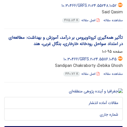
10.30466/GRFS.2024.55248.1052
Said Qasim
مشاهده مقاله
اصل مقاله
475.84 K
تأثیر همه‌گیری کروناویروس بر درآمد، آموزش و بهداشت: مطالعه‌ای
در امتداد سواحل رودخانه خارخاری، بنگال غربی، هند
صفحه
95-101
10.30466/GRFS.2024.55116.1045
Debika Ghosh؛ Sandipan Chakraborty
مشاهده مقاله
اصل مقاله
440.72 K
مقالات آماده انتشار
شماره جاری