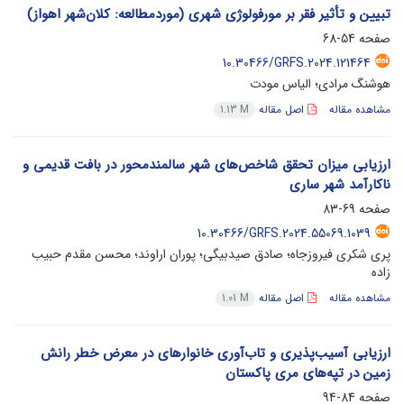
تبیین و تأثیر فقر بر مورفولوژی شهری (موردمطالعه: کلان‌شهر اهواز)
صفحه
54-68
10.30466/GRFS.2024.121464
هوشنگ مرادی؛ الیاس مودت
مشاهده مقاله
اصل مقاله
1.13 M
ارزیابی میزان تحقق شاخص‌های شهر سالمندمحور در بافت قدیمی و
ناکارآمد شهر ساری
صفحه
69-83
10.30466/GRFS.2024.55069.1039
پری شکری فیروزجاه؛ صادق صیدبیگی؛ پوران اراوند؛ محسن مقدم حبیب
زاده
مشاهده مقاله
اصل مقاله
1.01 M
ارزیابی آسیب‌پذیری و تاب‌آوری خانوارهای در معرض خطر رانش
زمین در تپه‌های مری پاکستان
صفحه
84-94