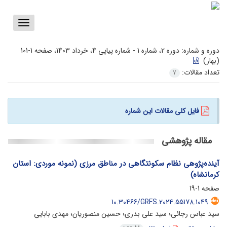
Toggle
vigation
دوره و شماره:
دوره 2، شماره 1 - شماره پیاپی 4، خرداد 1403، صفحه 1-101
(بهار)
تعداد مقالات:
7
فایل کلی مقالات این شماره
مقاله پژوهشی
آینده‌پژوهی نظام سکونتگاهی در مناطق مرزی (نمونه موردی: استان
کرمانشاه)
صفحه
1-19
10.30466/GRFS.2024.55178.1049
سید عباس رجائی؛ سید علی بدری؛ حسین منصوریان؛ مهدی بابایی