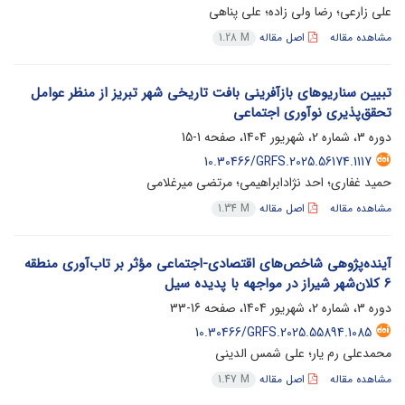
علی زارعی؛ رضا ولی زاده؛ علی پناهی
مشاهده مقاله
اصل مقاله
1.28 M
تبیین سناریوهای بازآفرینی بافت تاریخی شهر تبریز از منظر عوامل
تحقق‌پذیری نوآوری اجتماعی
دوره 3، شماره 2، شهریور 1404، صفحه
1-15
10.30466/GRFS.2025.56174.1117
حمید غفاری؛ احد نژادابراهیمی؛ مرتضی میرغلامی
مشاهده مقاله
اصل مقاله
1.34 M
آینده‌پژوهی شاخص‌های اقتصادی-اجتماعی مؤثر بر تاب‌آوری منطقه
6 کلان‌شهر شیراز در مواجهه با پدیده سیل
دوره 3، شماره 2، شهریور 1404، صفحه
16-33
10.30466/GRFS.2025.55894.1085
محمدعلی رم یار؛ علی شمس الدینی
مشاهده مقاله
اصل مقاله
1.47 M