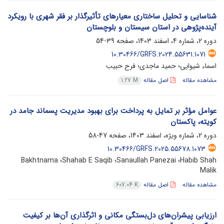
شناسایی و تحلیل ساختاری معیارهای تأثیرگذار بر فقر شهری با رویکرد
آینده‌پژوهی در استان سیستان و بلوچستان
دوره 2، شماره 4، اسفند 1403، صفحه
39-54
10.30466/GRFS.2024.55631.1071
اسماء شیوایی؛ حمید ماجدی؛ فرح حبیب
مشاهده مقاله
اصل مقاله
1.27 M
عوامل مؤثر بر تمایل به پرداخت برای بهبود مدیریت پسماند جامد در
کویته، پاکستان
دوره 2، شماره ویژه، اسفند 1403، صفحه
47-58
10.30466/GRFS.2025.55678.1073
Habib Shah؛ Sanaullah Panezai؛ Shahab E Saqib؛ Bakhtnama
Malik
مشاهده مقاله
اصل مقاله
607.04 K
ارزیابی پیشران‌های دل‌بستگی مکانی و اثرگذاری آن‌ها بر کیفیت