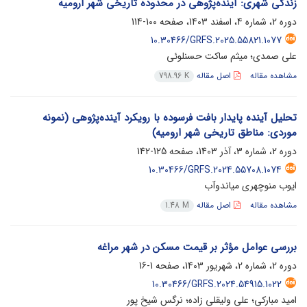
زندگی شهری: آینده‌پژوهی در محدوده تاریخی شهر ارومیه
دوره 2، شماره 4، اسفند 1403، صفحه
100-114
10.30466/GRFS.2025.55821.1077
علی صمدی؛ میثم ساکت حسنلوئی
مشاهده مقاله
اصل مقاله
798.96 K
تحلیل آینده پایدار بافت فرسوده با رویکرد آینده‌پژوهی (نمونه
موردی: مناطق تاریخی شهر ارومیه)
دوره 2، شماره 3، آذر 1403، صفحه
125-142
10.30466/GRFS.2024.55708.1074
ایوب منوچهری میاندوآب
مشاهده مقاله
اصل مقاله
1.48 M
بررسی عوامل مؤثر بر قیمت مسکن در شهر مراغه
دوره 2، شماره 2، شهریور 1403، صفحه
1-16
10.30466/GRFS.2024.54915.1022
امید مبارکی؛ علی ولیقلی زاده؛ نرگس شیخ پور