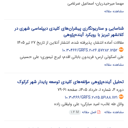
مهسا میرحیدریان؛ اسماعیل ضرغامی
مشاهده مقاله
شناسایی و سناریونگاری پیشران‌های کلیدی دیپلماسی شهری در
کلانشهر تبریز با رویکرد آینده‌پژوهی
مقالات آماده انتشار، پذیرفته شده، انتشار آنلاین از تاریخ
27 تیر 1405
10.30466/GRFS.2026.57282.1252
علی اسکوئی ارس؛ فریدون بابائی اقدم؛ ایرج تیموری؛ علی حسینی
مشاهده مقاله
تحلیل آینده‌پژوهی مؤلفه‌های کلیدی توسعه پایدار شهر کرکوک
دوره 4، شماره 1، خرداد 1405، صفحه
61-79
10.30466/GRFS.2025.56188.1121
وائل طه غائب؛ امید مبارکی؛ علی ولیقلی زاده
مشاهده مقاله
اصل مقاله
1.4 M