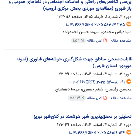
بررسی شاخص‌های راحتی و تعاملات اجتماعی در فضاهای عمومی و
باز شهری (مطالعه‌ی موردی بخش مرکزی ارومیه)
دوره 4، شماره 1، خرداد 1405، صفحه
118-133
10.30466/GRFS.2025.56303.1135
سیدعباس محمدی شیوه؛ حسن احمدزاده
مشاهده مقاله
اصل مقاله
1.54 M
قابلیت‌سنجی مناطق جهت شکل‌گیری خوشه‌های فناوری (نمونه
موردی: استان فارس)
دوره 3، شماره 4، اسفند 1404، صفحه
59-72
10.30466/GRFS.2025.56008.1091
محسن رفیعیان؛ شبنم جعفری؛ مهسا دهقانیان
مشاهده مقاله
اصل مقاله
582.69 K
تحلیلی بر تحقق‌پذیری شهر هوشمند در کلان‌شهر تبریز
دوره 3، شماره 4، اسفند 1404، صفحه
149-171
10.30466/GRFS.2025.56159.1114