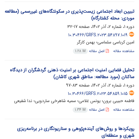
تبیین ابعاد اجتماعی زیست‌پذیری در سکونتگاه‌های غیررسمی (مطالعه
موردی: محله کشتارگاه)
دوره 1، شماره 2، آذر 1402، صفحه
17-32
10.30466/GRFS.2023.54897.1019
امین کرباسی سلماسی؛ بهمن کارگر
مشاهده مقاله
اصل مقاله
1.28 M
تحلیل فضایی امنیت اجتماعی بر امنیت ذهنی گردشگران از دیدگاه
ساکنان (مورد مطالعه: مناطق شهری کاشان)
دوره 1، شماره 2، آذر 1402، صفحه
83-97
10.30466/GRFS.2023.54859.1015
فاطمه حبیبی برون؛ یونس غلامی؛ سمیه شاهرخی ساردویی؛ ندا شفیعی
مشاهده مقاله
اصل مقاله
1.34 M
رویکردها و روش‌های آینده‌پژوهی و سناریونگاری در برنامه‌ریزی
شهری و منطقه‌ای