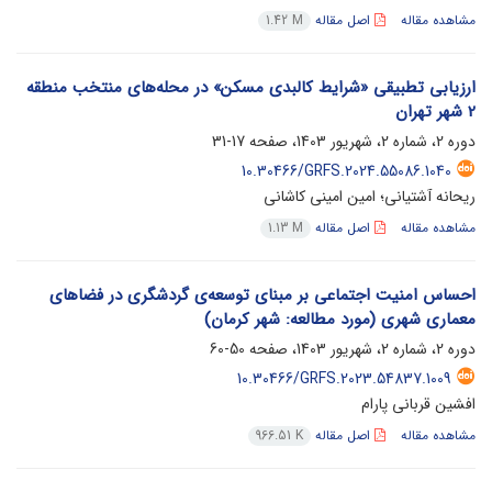
مشاهده مقاله
اصل مقاله
1.42 M
ارزیابی تطبیقی «شرایط کالبدی مسکن» در محله‌های منتخب منطقه
2 شهر تهران
دوره 2، شماره 2، شهریور 1403، صفحه
17-31
10.30466/GRFS.2024.55086.1040
ریحانه آشتیانی؛ امین امینی کاشانی
مشاهده مقاله
اصل مقاله
1.13 M
احساس امنیت اجتماعی بر مبنای توسعه‌ی گردشگری در فضاهای
معماری شهری (مورد مطالعه: شهر کرمان)
دوره 2، شماره 2، شهریور 1403، صفحه
50-60
10.30466/GRFS.2023.54837.1009
افشین قربانی پارام
مشاهده مقاله
اصل مقاله
966.51 K